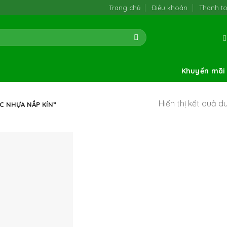
Trang chủ
Điều khoản
Thanh t
Khuyến mãi
Hiển thị kết quả d
 NHỰA NẮP KÍN”