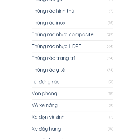
Thùng rác hình thú
(7)
Thùng rác inox
(16)
Thùng rác nhựa composite
(29)
Thùng rác nhựa HDPE
(64)
Thùng rác trang trí
(24)
Thùng rác y tế
(34)
Túi đựng rác
(2)
Văn phòng
(18)
Vỏ xe nâng
(8)
Xe dọn vệ sinh
(3)
Xe đẩy hàng
(18)