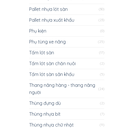
Pallet nhựa lót sàn
(30)
Pallet nhựa xuất khẩu
(23)
Phụ kiện
(0)
Phụ tùng xe nâng
(25)
Tấm lót sàn
(17)
Tấm lót sàn chăn nuôi
(2)
Tấm lót sàn sân khấu
(5)
Thang nâng hàng - thang nâng
(24)
người
Thùng đựng dù
(2)
Thùng nhựa bít
(7)
Thùng nhựa chữ nhật
(11)