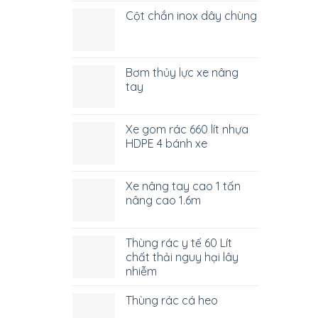
Cột chắn inox dây chùng
Bơm thủy lực xe nâng
tay
Xe gom rác 660 lít nhựa
HDPE 4 bánh xe
Xe nâng tay cao 1 tấn
nâng cao 1.6m
Thùng rác y tế 60 Lít
chất thải nguy hại lây
nhiễm
Thùng rác cá heo