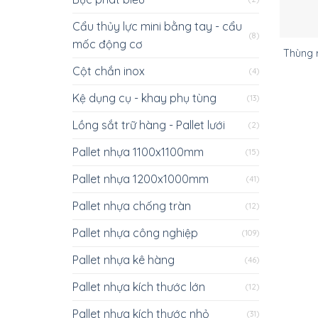
Cẩu thủy lực mini bằng tay - cẩu
(8)
mốc động cơ
Thùng r
Cột chắn inox
(4)
Kệ dụng cụ - khay phụ tùng
(13)
Lồng sắt trữ hàng - Pallet lưới
(2)
Pallet nhựa 1100x1100mm
(15)
Pallet nhựa 1200x1000mm
(41)
Pallet nhựa chống tràn
(12)
Pallet nhựa công nghiệp
(109)
Pallet nhựa kê hàng
(46)
Pallet nhựa kích thước lớn
(12)
Pallet nhựa kích thước nhỏ
(31)