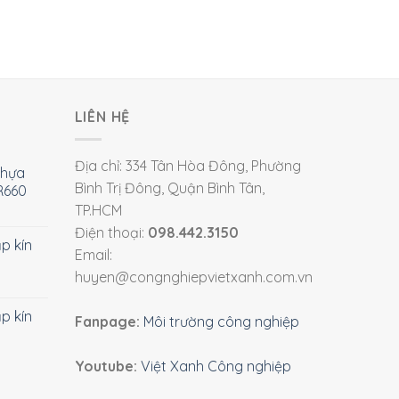
LIÊN HỆ
Địa chỉ: 334 Tân Hòa Đông, Phường
nhựa
Bình Trị Đông, Quận Bình Tân,
R660
TP.HCM
Điện thoại:
098.442.3150
ắp kín
Email:
huyen@congnghiepvietxanh.com.vn
ắp kín
Fanpage:
Môi trường công nghiệp
Youtube:
Việt Xanh Công nghiệp