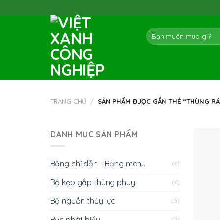
Skip
to
content
Tìm
kiếm:
TRANG CHỦ
/
SẢN PHẨM ĐƯỢC GẮN THẺ “THÙNG RÁC
DANH MỤC SẢN PHẨM
Bảng chỉ dẫn - Bảng menu
(6)
Bộ kẹp gắp thùng phuy
(6)
Bộ nguồn thủy lực
(5)
Bục phát biểu
(2)