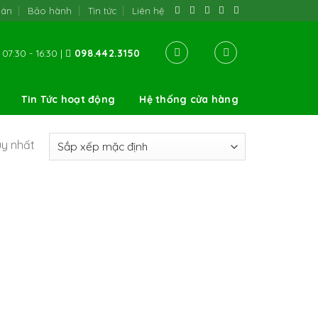
oán
Bảo hành
Tin tức
Liên hệ
07:30 - 16:30 |
098.442.3150
Tin Tức hoạt động
Hệ thống cửa hàng
uy nhất