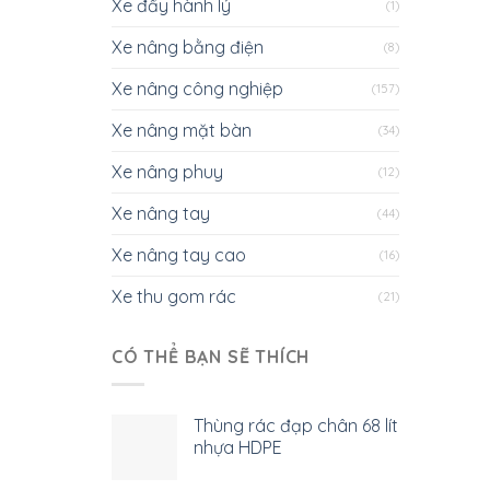
Xe đẩy hành lý
(1)
Xe nâng bằng điện
(8)
Xe nâng công nghiệp
(157)
Xe nâng mặt bàn
(34)
Xe nâng phuy
(12)
Xe nâng tay
(44)
Xe nâng tay cao
(16)
Xe thu gom rác
(21)
CÓ THỂ BẠN SẼ THÍCH
Thùng rác đạp chân 68 lít
nhựa HDPE