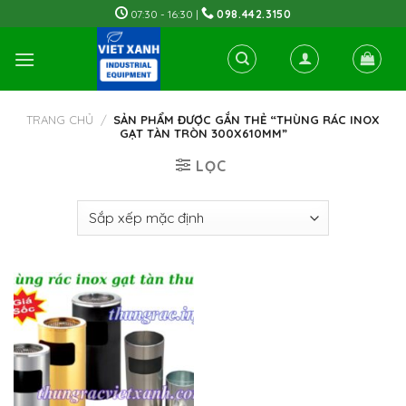
Skip
07:30 - 16:30 |
098.442.3150
to
content
TRANG CHỦ
/
SẢN PHẨM ĐƯỢC GẮN THẺ “THÙNG RÁC INOX
GẠT TÀN TRÒN 300X610MM”
LỌC