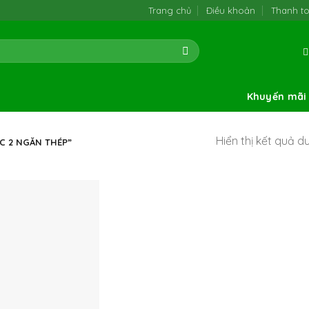
Trang chủ
Điều khoản
Thanh t
Khuyến mãi
Hiển thị kết quả d
C 2 NGĂN THÉP”