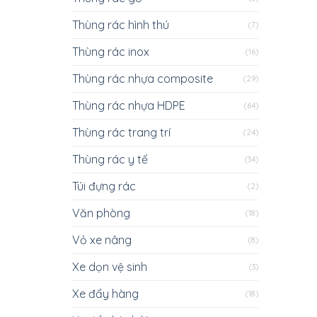
Thùng rác hình thú
(7)
Thùng rác inox
(16)
Thùng rác nhựa composite
(29)
Thùng rác nhựa HDPE
(64)
Thùng rác trang trí
(24)
Thùng rác y tế
(34)
Túi đựng rác
(2)
Văn phòng
(18)
Vỏ xe nâng
(8)
Xe dọn vệ sinh
(3)
Xe đẩy hàng
(18)