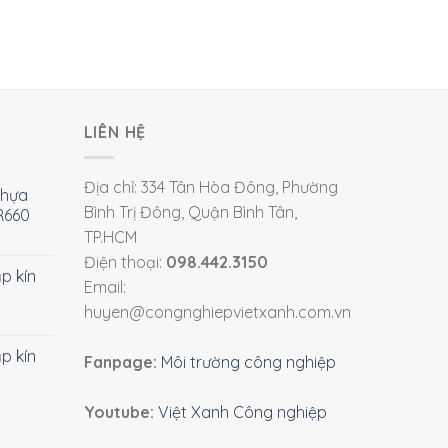
LIÊN HỆ
Địa chỉ: 334 Tân Hòa Đông, Phường
nhựa
Bình Trị Đông, Quận Bình Tân,
R660
TP.HCM
Điện thoại:
098.442.3150
ắp kín
Email:
huyen@congnghiepvietxanh.com.vn
ắp kín
Fanpage:
Môi trường công nghiệp
Youtube:
Việt Xanh Công nghiệp