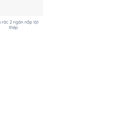
 rác 2 ngăn nắp lật
thép