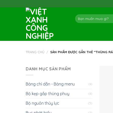
Skip
to
content
Tìm
kiếm:
TRANG CHỦ
/
SẢN PHẨM ĐƯỢC GẮN THẺ “THÙNG RÁ
DANH MỤC SẢN PHẨM
Bảng chỉ dẫn - Bảng menu
(6)
Bộ kẹp gắp thùng phuy
(6)
Bộ nguồn thủy lực
(5)
Bục phát biểu
(2)