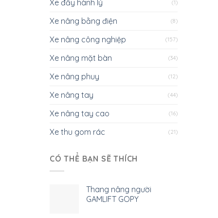
Xe đẩy hành lý
(1)
Xe nâng bằng điện
(8)
Xe nâng công nghiệp
(157)
Xe nâng mặt bàn
(34)
Xe nâng phuy
(12)
Xe nâng tay
(44)
Xe nâng tay cao
(16)
Xe thu gom rác
(21)
CÓ THỂ BẠN SẼ THÍCH
Thang nâng người
GAMLIFT GOPY