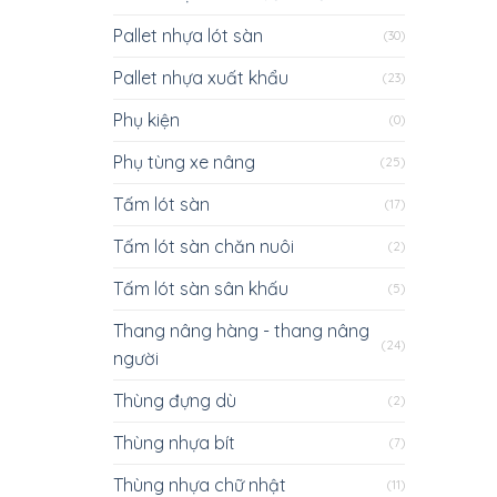
Pallet nhựa lót sàn
(30)
Pallet nhựa xuất khẩu
(23)
Phụ kiện
(0)
Phụ tùng xe nâng
(25)
Tấm lót sàn
(17)
Tấm lót sàn chăn nuôi
(2)
Tấm lót sàn sân khấu
(5)
Thang nâng hàng - thang nâng
(24)
người
Thùng đựng dù
(2)
Thùng nhựa bít
(7)
Thùng nhựa chữ nhật
(11)