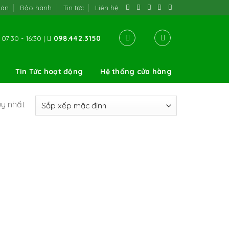
oán
Bảo hành
Tin tức
Liên hệ
07:30 - 16:30 |
098.442.3150
Tin Tức hoạt động
Hệ thống cửa hàng
uy nhất