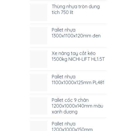
Thùng nhựa tròn dung
tích 750 lít
Pallet nhựa
1300x1100x120mm đen
Xe nâng tay cắt kéo
1500kg NICHI-LIFT HL1.5T
Pallet nhựa
1100x1000x125mm PL481
Pallet cốc 9 chân
1200x1000x140mm màu
xanh dương
Pallet nhựa
1200x1000x150mm