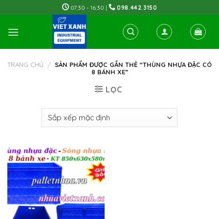
Skip
07:30 - 16:30 |
098.442.3150
to
content
TRANG CHỦ
/
SẢN PHẨM ĐƯỢC GẮN THẺ “THÙNG NHỰA ĐẶC CÓ
8 BÁNH XE”
LỌC