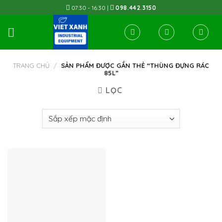
Skip
07:30 - 16:30 |
098.442.3150
to
content
TRANG CHỦ
/
SẢN PHẨM ĐƯỢC GẮN THẺ “THÙNG ĐỰNG RÁC
85L”
LỌC