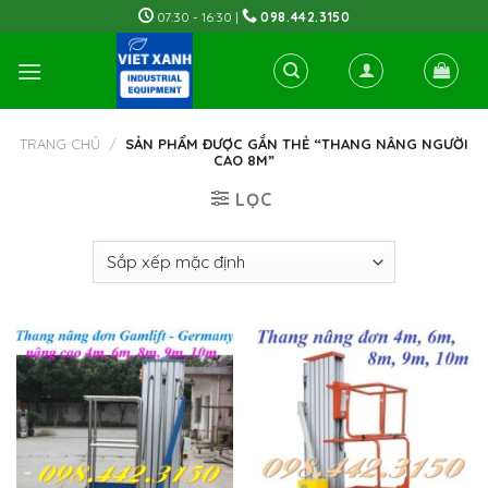
Skip
07:30 - 16:30 |
098.442.3150
to
content
TRANG CHỦ
/
SẢN PHẨM ĐƯỢC GẮN THẺ “THANG NÂNG NGƯỜI
CAO 8M”
LỌC