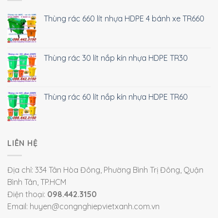
Thùng rác 660 lít nhựa HDPE 4 bánh xe TR660
Thùng rác 30 lít nắp kín nhựa HDPE TR30
Thùng rác 60 lít nắp kín nhựa HDPE TR60
LIÊN HỆ
Địa chỉ: 334 Tân Hòa Đông, Phường Bình Trị Đông, Quận
Bình Tân, TP.HCM
Điện thoại:
098.442.3150
Email: huyen@congnghiepvietxanh.com.vn