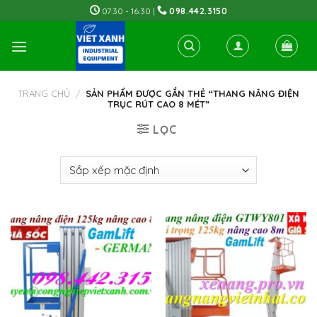
Skip
07:30 - 16:30 |
098.442.3150
to
content
TRANG CHỦ
/
SẢN PHẨM ĐƯỢC GẮN THẺ “THANG NÂNG ĐIỆN
TRỤC RÚT CAO 8 MÉT”
LỌC