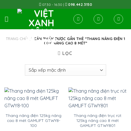
Skip
07:30 - 16:30 |
098.442.3150
to
content
TRANG CHỦ
/
SẢN PHẨM ĐƯỢC GẮN THẺ “THANG NÂNG ĐIỆN 1
CỘT NÂNG CAO 8 MÉT”
LỌC
Thang nâng điện 125kg nâng
Thang nâng điện trục rút
cao 8 mét GAMLIFT GTWY8-
125kg nâng cao 8 mét
100
GAMLIFT GTWY801