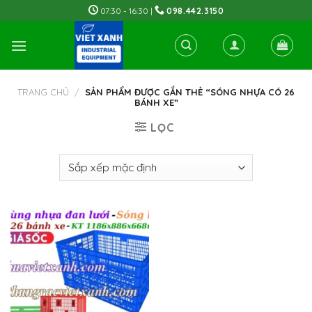
Skip
07:30 - 16:30 |
098.442.3150
to
content
TRANG CHỦ
/
SẢN PHẨM ĐƯỢC GẮN THẺ “SÓNG NHỰA CÓ 26
BÁNH XE”
LỌC