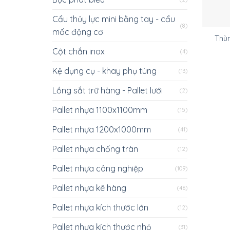
Cẩu thủy lực mini bằng tay - cẩu
(8)
mốc động cơ
Thù
Cột chắn inox
(4)
Kệ dụng cụ - khay phụ tùng
(13)
Lồng sắt trữ hàng - Pallet lưới
(2)
Pallet nhựa 1100x1100mm
(15)
Pallet nhựa 1200x1000mm
(41)
Pallet nhựa chống tràn
(12)
Pallet nhựa công nghiệp
(109)
Pallet nhựa kê hàng
(46)
Pallet nhựa kích thước lớn
(12)
Pallet nhựa kích thước nhỏ
(31)