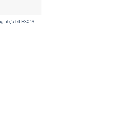
ng nhựa bít HS039