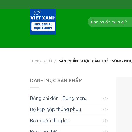
Skip
to
content
Tìm
kiếm:
TRANG CHỦ
/
SẢN PHẨM ĐƯỢC GẮN THẺ “SÓNG NHỰA
DANH MỤC SẢN PHẨM
Bảng chỉ dẫn - Bảng menu
(6)
Bộ kẹp gắp thùng phuy
(6)
Bộ nguồn thủy lực
(5)
Bục phát biểu
(2)