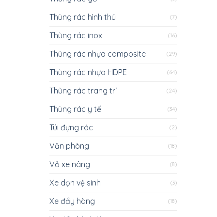
Thùng rác hình thú
(7)
Thùng rác inox
(16)
Thùng rác nhựa composite
(29)
Thùng rác nhựa HDPE
(64)
Thùng rác trang trí
(24)
Thùng rác y tế
(34)
Túi đựng rác
(2)
Văn phòng
(18)
Vỏ xe nâng
(8)
Xe dọn vệ sinh
(3)
Xe đẩy hàng
(18)