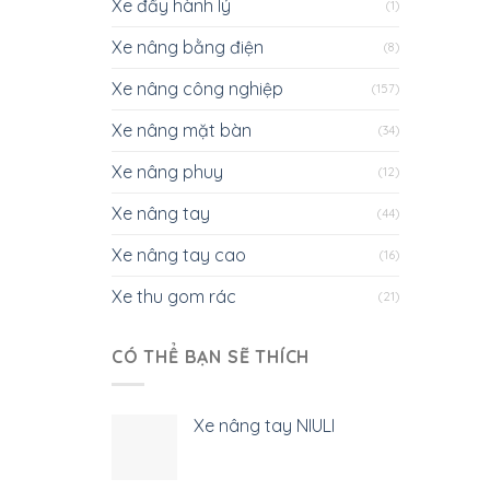
Xe đẩy hành lý
(1)
Xe nâng bằng điện
(8)
Xe nâng công nghiệp
(157)
Xe nâng mặt bàn
(34)
Xe nâng phuy
(12)
Xe nâng tay
(44)
Xe nâng tay cao
(16)
Xe thu gom rác
(21)
CÓ THỂ BẠN SẼ THÍCH
Xe nâng tay NIULI