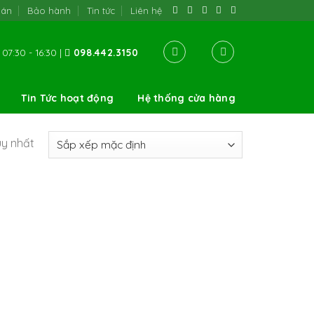
oán
Bảo hành
Tin tức
Liên hệ
07:30 - 16:30 |
098.442.3150
Tin Tức hoạt động
Hệ thống cửa hàng
uy nhất