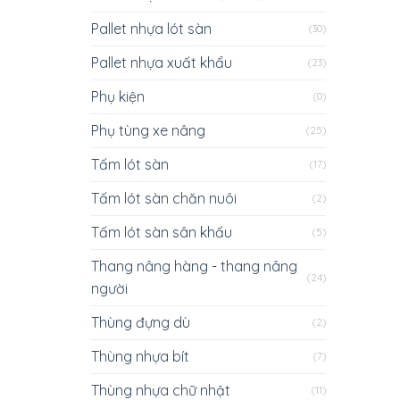
Pallet nhựa lót sàn
(30)
Pallet nhựa xuất khẩu
(23)
Phụ kiện
(0)
Phụ tùng xe nâng
(25)
Tấm lót sàn
(17)
Tấm lót sàn chăn nuôi
(2)
Tấm lót sàn sân khấu
(5)
Thang nâng hàng - thang nâng
(24)
người
Thùng đựng dù
(2)
Thùng nhựa bít
(7)
Thùng nhựa chữ nhật
(11)