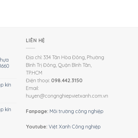
LIÊN HỆ
Địa chỉ: 334 Tân Hòa Đông, Phường
nhựa
Bình Trị Đông, Quận Bình Tân,
R660
TP.HCM
Điện thoại:
098.442.3150
ắp kín
Email:
huyen@congnghiepvietxanh.com.vn
ắp kín
Fanpage:
Môi trường công nghiệp
Youtube:
Việt Xanh Công nghiệp