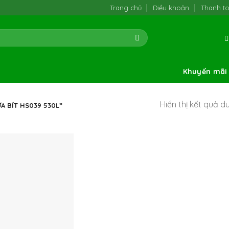
Trang chủ
Điều khoản
Thanh t
Khuyến mãi
Hiển thị kết quả d
 BÍT HS039 530L”