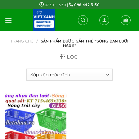
Skip
07:30 - 16:30 |
098.442.3150
to
content
TRANG CHỦ
/
SẢN PHẨM ĐƯỢC GẮN THẺ “SÓNG ĐAN LƯỚI
HS011”
LỌC