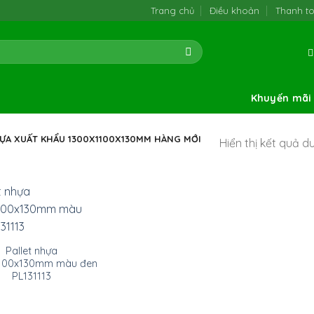
Trang chủ
Điều khoản
Thanh t
Khuyến mãi
ỰA XUẤT KHẨU 1300X1100X130MM HÀNG MỚI
Hiển thị kết quả d
Pallet nhựa
100x130mm màu đen
PL131113