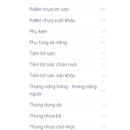
Pallet nhựa lót sàn
(30)
Pallet nhựa xuất khẩu
(23)
Phụ kiện
(0)
Phụ tùng xe nâng
(25)
Tấm lót sàn
(17)
Tấm lót sàn chăn nuôi
(2)
Tấm lót sàn sân khấu
(5)
Thang nâng hàng - thang nâng
(24)
người
Thùng đựng dù
(2)
Thùng nhựa bít
(7)
Thùng nhựa chữ nhật
(11)