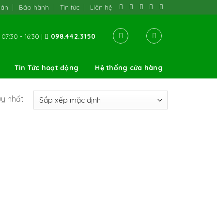
oán
Bảo hành
Tin tức
Liên hệ
07:30 - 16:30 |
098.442.3150
Tin Tức hoạt động
Hệ thống cửa hàng
uy nhất