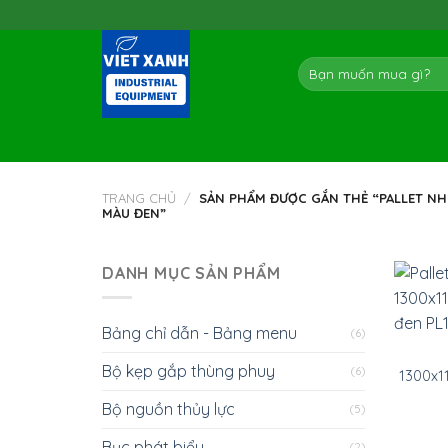
Skip
to
content
Tìm
kiếm:
TRANG CHỦ
/
SẢN PHẨM ĐƯỢC GẮN THẺ “PALLET NH
MÀU ĐEN”
DANH MỤC SẢN PHẨM
Bảng chỉ dẫn - Bảng menu
(6)
Bộ kẹp gắp thùng phuy
(6)
1300x1
Bộ nguồn thủy lực
(5)
Bục phát biểu
(2)