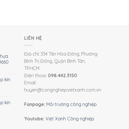
LIÊN HỆ
Địa chỉ: 334 Tân Hòa Đông, Phường
nhựa
Bình Trị Đông, Quận Bình Tân,
R660
TP.HCM
Điện thoại:
098.442.3150
ắp kín
Email:
huyen@congnghiepvietxanh.com.vn
ắp kín
Fanpage:
Môi trường công nghiệp
Youtube:
Việt Xanh Công nghiệp