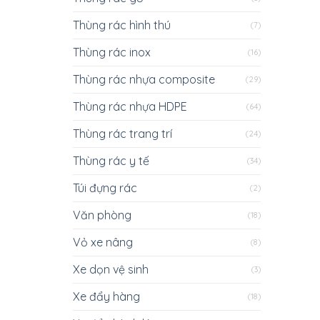
Thùng rác hình thú
(7)
Thùng rác inox
(16)
Thùng rác nhựa composite
(29)
Thùng rác nhựa HDPE
(64)
Thùng rác trang trí
(24)
Thùng rác y tế
(34)
Túi đựng rác
(2)
Văn phòng
(18)
Vỏ xe nâng
(8)
Xe dọn vệ sinh
(3)
Xe đẩy hàng
(18)