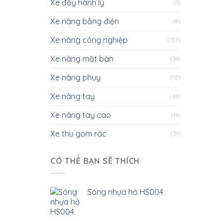
Xe đẩy hành lý
(1)
Xe nâng bằng điện
(8)
Xe nâng công nghiệp
(157)
Xe nâng mặt bàn
(34)
Xe nâng phuy
(12)
Xe nâng tay
(44)
Xe nâng tay cao
(16)
Xe thu gom rác
(21)
CÓ THỂ BẠN SẼ THÍCH
Sóng nhựa hở HS004