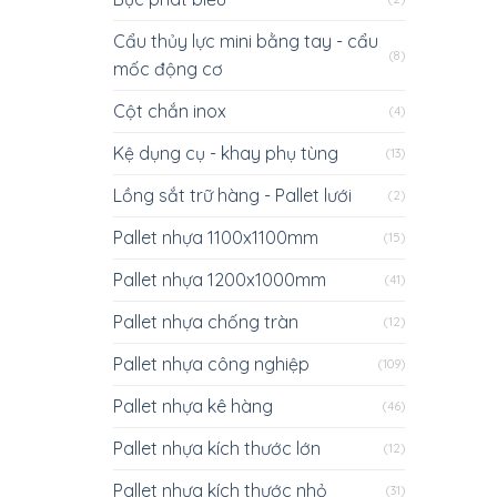
Cẩu thủy lực mini bằng tay - cẩu
(8)
mốc động cơ
Cột chắn inox
(4)
Kệ dụng cụ - khay phụ tùng
(13)
Lồng sắt trữ hàng - Pallet lưới
(2)
Pallet nhựa 1100x1100mm
(15)
Pallet nhựa 1200x1000mm
(41)
Pallet nhựa chống tràn
(12)
Pallet nhựa công nghiệp
(109)
Pallet nhựa kê hàng
(46)
Pallet nhựa kích thước lớn
(12)
Pallet nhựa kích thước nhỏ
(31)