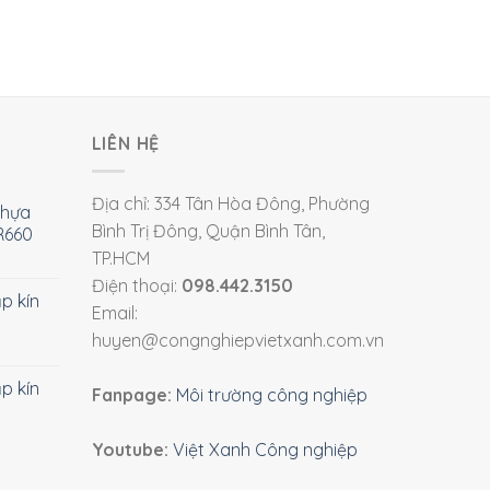
LIÊN HỆ
Địa chỉ: 334 Tân Hòa Đông, Phường
nhựa
Bình Trị Đông, Quận Bình Tân,
R660
TP.HCM
Điện thoại:
098.442.3150
ắp kín
Email:
huyen@congnghiepvietxanh.com.vn
ắp kín
Fanpage:
Môi trường công nghiệp
Youtube:
Việt Xanh Công nghiệp