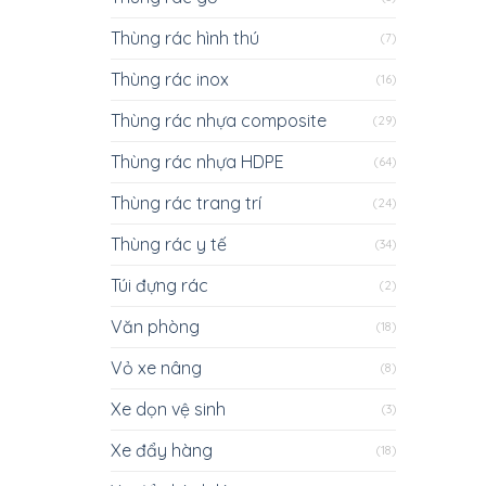
Thùng rác hình thú
(7)
Thùng rác inox
(16)
Thùng rác nhựa composite
(29)
Thùng rác nhựa HDPE
(64)
Thùng rác trang trí
(24)
Thùng rác y tế
(34)
Túi đựng rác
(2)
Văn phòng
(18)
Vỏ xe nâng
(8)
Xe dọn vệ sinh
(3)
Xe đẩy hàng
(18)