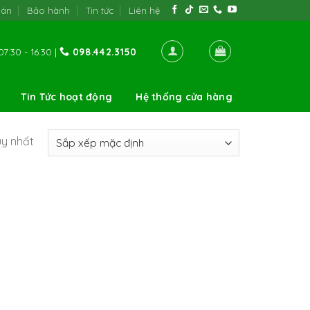
oán
Bảo hành
Tin tức
Liên hệ
7:30 - 16:30 |
098.442.3150
Tin Tức hoạt động
Hệ thống cửa hàng
uy nhất