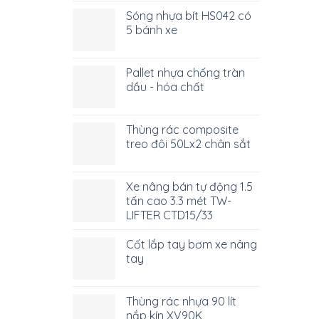
Sóng nhựa bít HS042 có
5 bánh xe
Pallet nhựa chống tràn
dầu - hóa chất
Thùng rác composite
treo đôi 50Lx2 chân sắt
Xe nâng bán tự động 1.5
tấn cao 3.3 mét TW-
LIFTER CTD15/33
Cốt lắp tay bơm xe nâng
tay
Thùng rác nhựa 90 lít
nắp kín XV90K