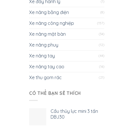
Xe đẩy hành lý
(1)
Xe nâng bằng điện
(8)
Xe nâng công nghiệp
(157)
Xe nâng mặt bàn
(34)
Xe nâng phuy
(12)
Xe nâng tay
(44)
Xe nâng tay cao
(16)
Xe thu gom rác
(21)
CÓ THỂ BẠN SẼ THÍCH
Cẩu thủy lực mini 3 tấn
DBJ30