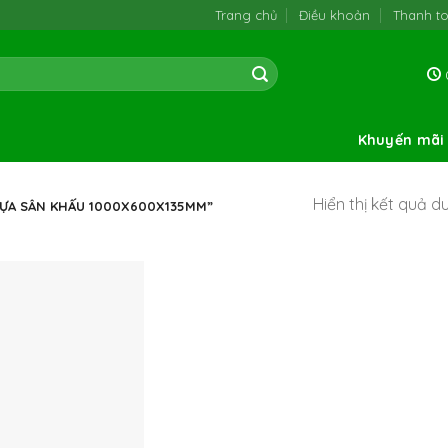
Trang chủ
Điều khoản
Thanh t
0
Khuyến mãi
Hiển thị kết quả d
ỰA SÂN KHẤU 1000X600X135MM”