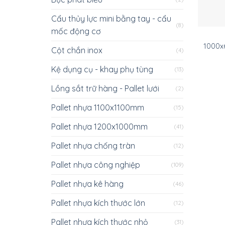
Cẩu thủy lực mini bằng tay - cẩu
(8)
mốc động cơ
1000x
Cột chắn inox
(4)
Kệ dụng cụ - khay phụ tùng
(13)
Lồng sắt trữ hàng - Pallet lưới
(2)
Pallet nhựa 1100x1100mm
(15)
Pallet nhựa 1200x1000mm
(41)
Pallet nhựa chống tràn
(12)
Pallet nhựa công nghiệp
(109)
Pallet nhựa kê hàng
(46)
Pallet nhựa kích thước lớn
(12)
Pallet nhựa kích thước nhỏ
(31)