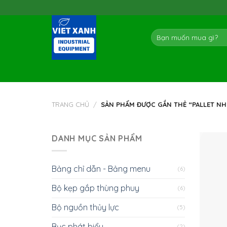
Skip
to
content
Tìm
kiếm:
TRANG CHỦ
/
SẢN PHẨM ĐƯỢC GẮN THẺ “PALLET NH
DANH MỤC SẢN PHẨM
Bảng chỉ dẫn - Bảng menu
(6)
Bộ kẹp gắp thùng phuy
(6)
Bộ nguồn thủy lực
(5)
Bục phát biểu
(2)