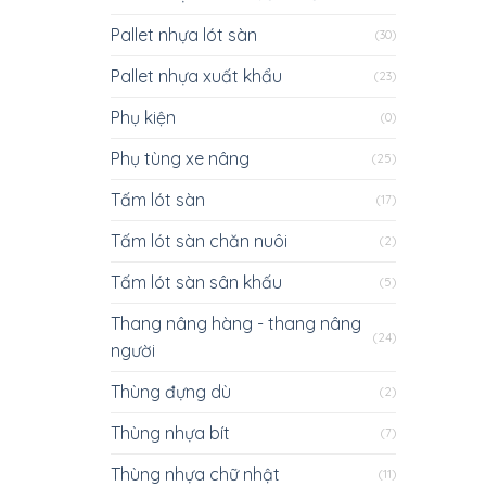
Pallet nhựa lót sàn
(30)
Pallet nhựa xuất khẩu
(23)
Phụ kiện
(0)
Phụ tùng xe nâng
(25)
Tấm lót sàn
(17)
Tấm lót sàn chăn nuôi
(2)
Tấm lót sàn sân khấu
(5)
Thang nâng hàng - thang nâng
(24)
người
Thùng đựng dù
(2)
Thùng nhựa bít
(7)
Thùng nhựa chữ nhật
(11)