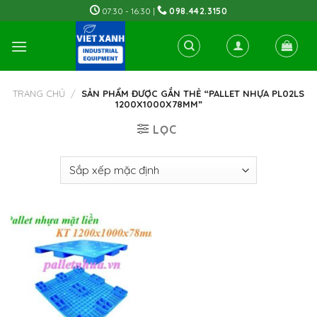
Skip
07:30 - 16:30 |
098.442.3150
to
content
TRANG CHỦ
/
SẢN PHẨM ĐƯỢC GẮN THẺ “PALLET NHỰA PL02LS
1200X1000X78MM”
LỌC