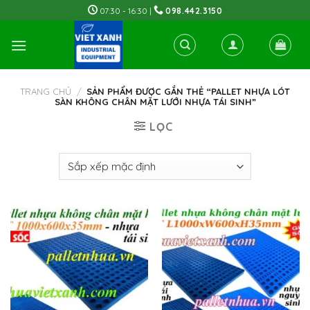
Skip
07:30 - 16:30 |
098.442.3150
to
content
TRANG CHỦ
/
SẢN PHẨM ĐƯỢC GẮN THẺ “PALLET NHỰA LÓT
SÀN KHÔNG CHÂN MẶT LƯỚI NHỰA TÁI SINH”
LỌC