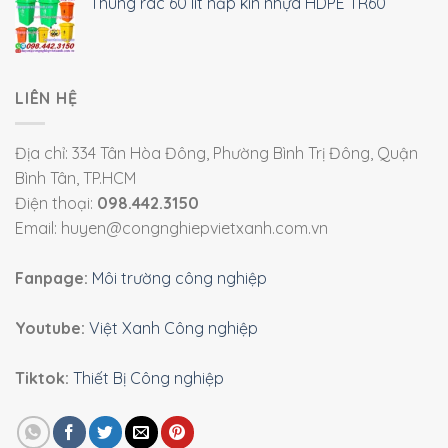
Thùng rác 60 lít nắp kín nhựa HDPE TR60
LIÊN HỆ
Địa chỉ: 334 Tân Hòa Đông, Phường Bình Trị Đông, Quận
Bình Tân, TP.HCM
Điện thoại:
098.442.3150
Email: huyen@congnghiepvietxanh.com.vn
Fanpage:
Môi trường công nghiệp
Youtube:
Việt Xanh Công nghiệp
Tiktok:
Thiết Bị Công nghiệp