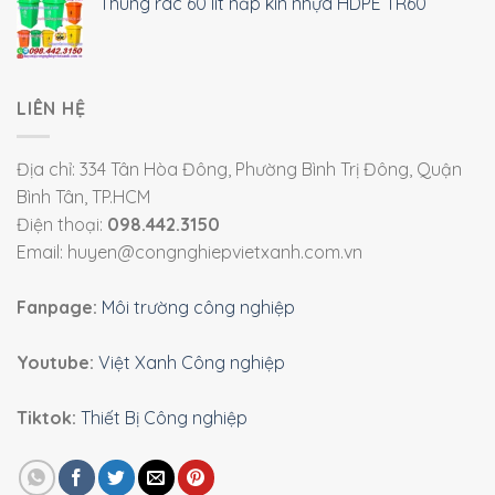
Thùng rác 60 lít nắp kín nhựa HDPE TR60
LIÊN HỆ
Địa chỉ: 334 Tân Hòa Đông, Phường Bình Trị Đông, Quận
Bình Tân, TP.HCM
Điện thoại:
098.442.3150
Email: huyen@congnghiepvietxanh.com.vn
Fanpage:
Môi trường công nghiệp
Youtube:
Việt Xanh Công nghiệp
Tiktok:
Thiết Bị Công nghiệp