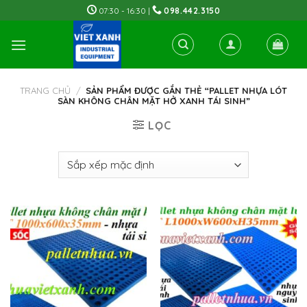
Skip
07:30 - 16:30 |
098.442.3150
to
content
TRANG CHỦ
/
SẢN PHẨM ĐƯỢC GẮN THẺ “PALLET NHỰA LÓT
SÀN KHÔNG CHÂN MẶT HỞ XANH TÁI SINH”
LỌC