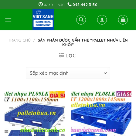
Skip
07:30 - 16:30 |
098.442.3150
to
content
TRANG CHỦ
/
SẢN PHẨM ĐƯỢC GẮN THẺ “PALLET NHỰA LIỀN
KHỐI”
LỌC