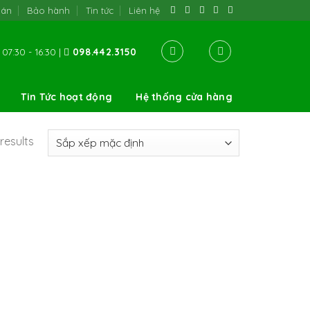
oán
Bảo hành
Tin tức
Liên hệ
07:30 - 16:30 |
098.442.3150
Tin Tức hoạt động
Hệ thống cửa hàng
results