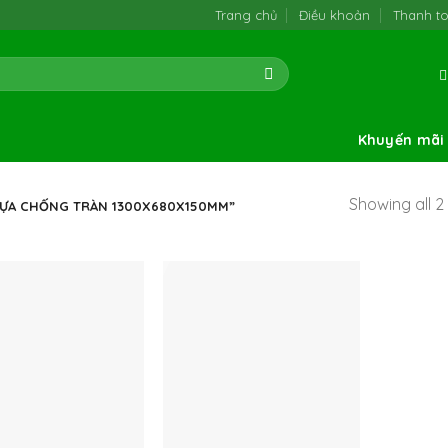
Trang chủ
Điều khoản
Thanh t
Khuyến mãi
Showing all 2 
HỰA CHỐNG TRÀN 1300X680X150MM”