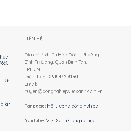
LIÊN HỆ
Địa chỉ: 334 Tân Hòa Đông, Phường
nhựa
Bình Trị Đông, Quận Bình Tân,
R660
TP.HCM
Điện thoại:
098.442.3150
ắp kín
Email:
huyen@congnghiepvietxanh.com.vn
ắp kín
Fanpage:
Môi trường công nghiệp
Youtube:
Việt Xanh Công nghiệp