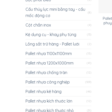
Cẩu thủy lực mini bằng tay - cẩu
(8)
mốc động cơ
Palle
phuy
Cột chắn inox
(4)
Kệ dụng cụ - khay phụ tùng
(13)
Lồng sắt trữ hàng - Pallet lưới
(2)
Pallet nhựa 1100x1100mm
(15)
Pallet nhựa 1200x1000mm
(41)
Pallet nhựa chống tràn
(12)
Pallet nhựa công nghiệp
(109)
Pallet nhựa kê hàng
(46)
Pallet nhựa kích thước lớn
(12)
Pallet nhựa kích thước nhỏ
(31)