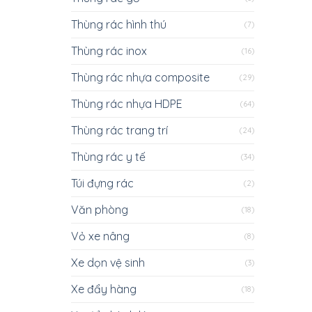
Thùng rác hình thú
(7)
Thùng rác inox
(16)
Thùng rác nhựa composite
(29)
Thùng rác nhựa HDPE
(64)
Thùng rác trang trí
(24)
Thùng rác y tế
(34)
Túi đựng rác
(2)
Văn phòng
(18)
Vỏ xe nâng
(8)
Xe dọn vệ sinh
(3)
Xe đẩy hàng
(18)