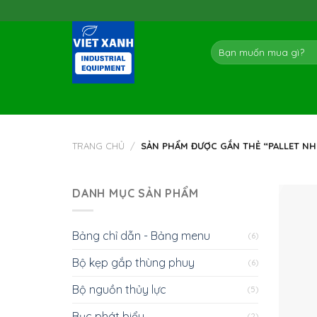
Skip
to
content
Tìm
kiếm:
TRANG CHỦ
/
SẢN PHẨM ĐƯỢC GẮN THẺ “PALLET N
DANH MỤC SẢN PHẨM
Bảng chỉ dẫn - Bảng menu
(6)
Bộ kẹp gắp thùng phuy
(6)
Bộ nguồn thủy lực
(5)
Bục phát biểu
(2)