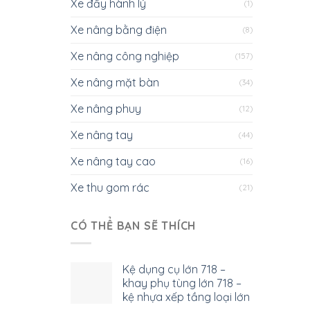
Xe đẩy hành lý
(1)
Xe nâng bằng điện
(8)
Xe nâng công nghiệp
(157)
Xe nâng mặt bàn
(34)
Xe nâng phuy
(12)
Xe nâng tay
(44)
Xe nâng tay cao
(16)
Xe thu gom rác
(21)
CÓ THỂ BẠN SẼ THÍCH
Kệ dụng cụ lớn 718 –
khay phụ tùng lớn 718 –
kệ nhựa xếp tầng loại lớn