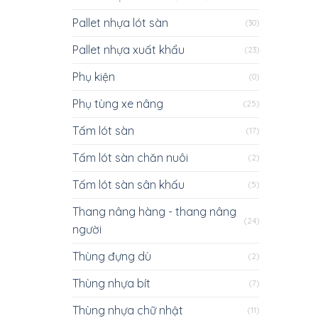
Pallet nhựa lót sàn
(30)
Pallet nhựa xuất khẩu
(23)
Phụ kiện
(0)
Phụ tùng xe nâng
(25)
Tấm lót sàn
(17)
Tấm lót sàn chăn nuôi
(2)
Tấm lót sàn sân khấu
(5)
Thang nâng hàng - thang nâng
(24)
người
Thùng đựng dù
(2)
Thùng nhựa bít
(7)
Thùng nhựa chữ nhật
(11)