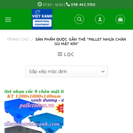
Skip
07:30 - 16:30 |
098.442.3150
to
content
TRANG CHỦ
/
SẢN PHẨM ĐƯỢC GẮN THẺ “PALLET NHỰA CHÂN
GÙ MẶT KÍN”
LỌC