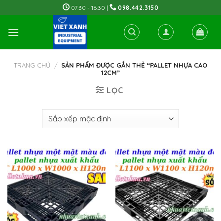
Skip
07:30 - 16:30 |
098.442.3150
to
content
TRANG CHỦ
/
SẢN PHẨM ĐƯỢC GẮN THẺ “PALLET NHỰA CAO
12CM”
LỌC