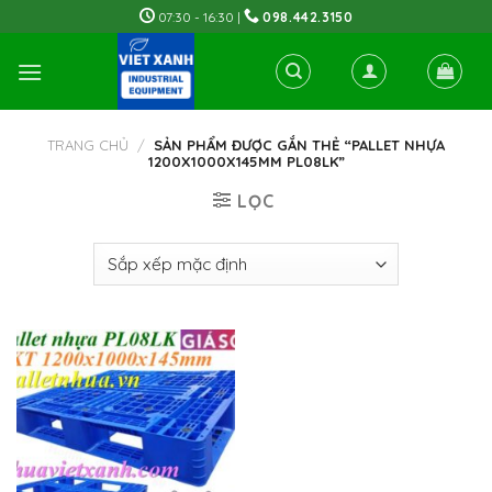
Skip
07:30 - 16:30 |
098.442.3150
to
content
TRANG CHỦ
/
SẢN PHẨM ĐƯỢC GẮN THẺ “PALLET NHỰA
1200X1000X145MM PL08LK”
LỌC