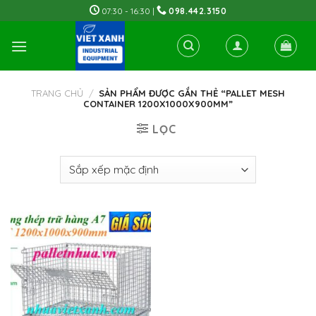
Skip
07:30 - 16:30 |
098.442.3150
to
content
TRANG CHỦ
/
SẢN PHẨM ĐƯỢC GẮN THẺ “PALLET MESH
CONTAINER 1200X1000X900MM”
LỌC