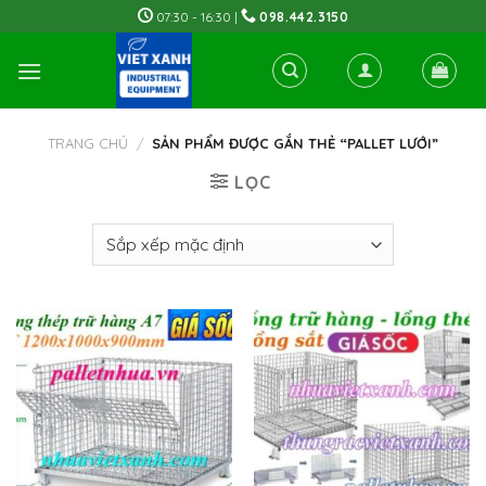
Skip
07:30 - 16:30 |
098.442.3150
to
content
TRANG CHỦ
/
SẢN PHẨM ĐƯỢC GẮN THẺ “PALLET LƯỚI”
LỌC