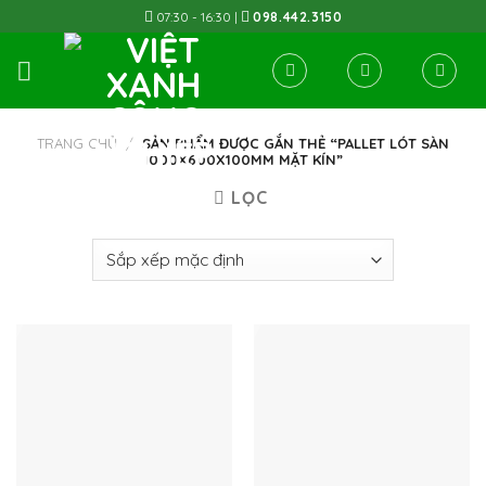
Skip
07:30 - 16:30 |
098.442.3150
to
content
TRANG CHỦ
/
SẢN PHẨM ĐƯỢC GẮN THẺ “PALLET LÓT SÀN
1000X600X100MM MẶT KÍN”
LỌC