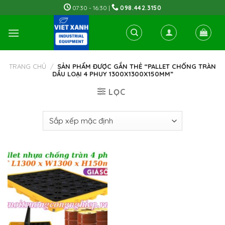
Skip
07:30 - 16:30 |
098.442.3150
to
content
TRANG CHỦ
/
SẢN PHẨM ĐƯỢC GẮN THẺ “PALLET CHỐNG TRÀN
DẦU LOẠI 4 PHUY 1300X1300X150MM”
LỌC