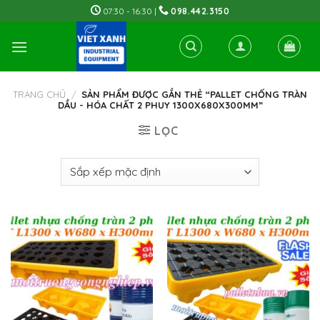
Skip
07:30 - 16:30 |
098.442.3150
to
content
TRANG CHỦ
/
SẢN PHẨM ĐƯỢC GẮN THẺ “PALLET CHỐNG TRÀN
DẦU - HÓA CHẤT 2 PHUY 1300X680X300MM”
LỌC