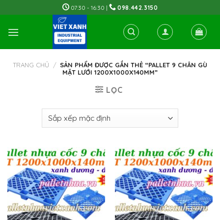
Skip
07:30 - 16:30 |
098.442.3150
to
content
TRANG CHỦ
/
SẢN PHẨM ĐƯỢC GẮN THẺ “PALLET 9 CHÂN GÙ
MẶT LƯỚI 1200X1000X140MM”
LỌC