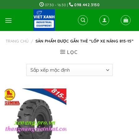
Skip
07:30 - 16:30 |
098.442.3150
to
content
TRANG CHỦ
/
SẢN PHẨM ĐƯỢC GẮN THẺ “LỐP XE NÂNG 815-15”
LỌC