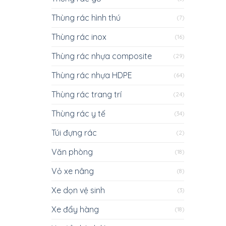
Thùng rác hình thú
(7)
Thùng rác inox
(16)
Thùng rác nhựa composite
(29)
Thùng rác nhựa HDPE
(64)
Thùng rác trang trí
(24)
Thùng rác y tế
(34)
Túi đựng rác
(2)
Văn phòng
(18)
Vỏ xe nâng
(8)
Xe dọn vệ sinh
(3)
Xe đẩy hàng
(18)