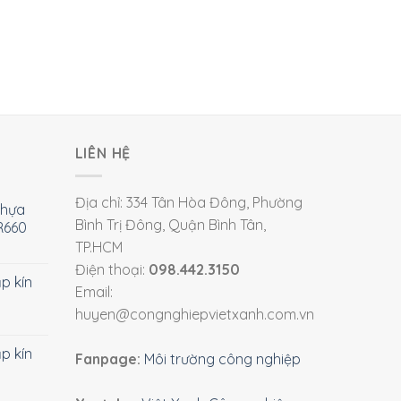
LIÊN HỆ
Địa chỉ: 334 Tân Hòa Đông, Phường
nhựa
Bình Trị Đông, Quận Bình Tân,
R660
TP.HCM
Điện thoại:
098.442.3150
ắp kín
Email:
huyen@congnghiepvietxanh.com.vn
ắp kín
Fanpage:
Môi trường công nghiệp