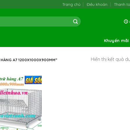
Trang chủ
Điều khoản
Thanh t
0
Khuyến mãi
Hiển thị kết quả d
 HÀNG A7 1200X1000X900MM”