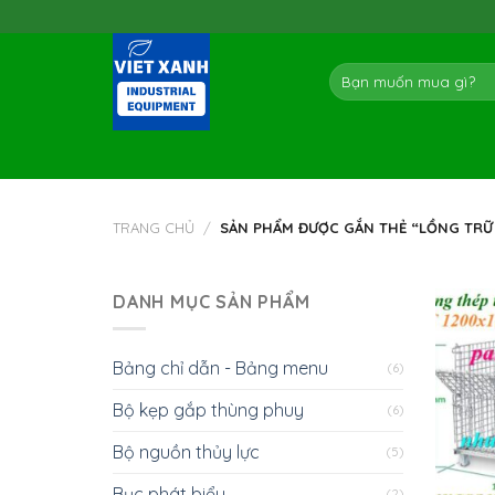
Skip
to
content
Tìm
kiếm:
TRANG CHỦ
/
SẢN PHẨM ĐƯỢC GẮN THẺ “LỒNG TRỮ
DANH MỤC SẢN PHẨM
Bảng chỉ dẫn - Bảng menu
(6)
Bộ kẹp gắp thùng phuy
(6)
Bộ nguồn thủy lực
(5)
Bục phát biểu
(2)