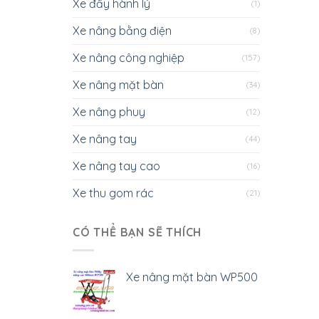
Xe đẩy hành lý
(1)
Xe nâng bằng điện
(8)
Xe nâng công nghiệp
(157)
Xe nâng mặt bàn
(34)
Xe nâng phuy
(12)
Xe nâng tay
(44)
Xe nâng tay cao
(16)
Xe thu gom rác
(21)
CÓ THỂ BẠN SẼ THÍCH
Xe nâng mặt bàn WP500