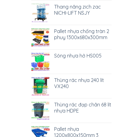
Thang nâng zich zac
NICHI-LIFT NSJY
Pallet nhựa chống tràn 2
phuy 1300x680x300mm
Sóng nhựa hở HS005
Thùng rác nhựa 240 lít
VX240
Thùng rác đạp chân 68 lít
nhựa HDPE
Pallet nhựa
1200x800x150mm 3