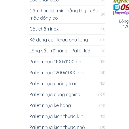
Cẩu thủy lực mini bằng tay - cẩu
(8)
mốc động cơ
Lồng
12
Cột chắn inox
(4)
Kệ dụng cụ - khay phụ tùng
(13)
Lồng sắt trữ hàng - Pallet lưới
(2)
Pallet nhựa 1100x1100mm
(15)
Pallet nhựa 1200x1000mm
(41)
Pallet nhựa chống tràn
(12)
Pallet nhựa công nghiệp
(109)
Pallet nhựa kê hàng
(46)
Pallet nhựa kích thước lớn
(12)
Pallet nhựa kích thước nhỏ
(31)