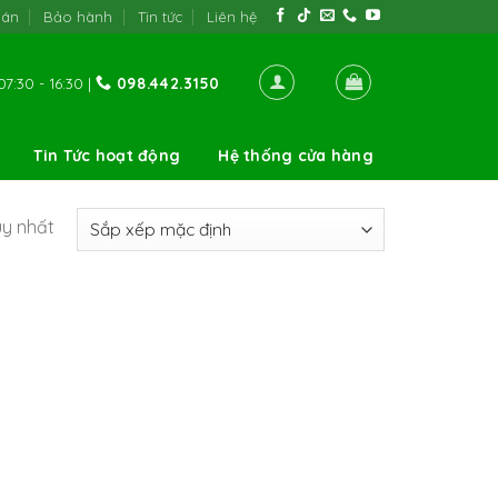
oán
Bảo hành
Tin tức
Liên hệ
7:30 - 16:30 |
098.442.3150
Tin Tức hoạt động
Hệ thống cửa hàng
uy nhất