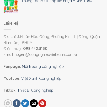
Thùng rác 60 lít nắp kín nhựa HDPE TR60
LIÊN HỆ
Địa chỉ: 334 Tân Hòa Đông, Phường Bình Trị Đông, Quận
Bình Tân, TP.HCM
Điện thoại:
098.442.3150
Email: huyen@congnghiepvietxanh.com.vn
Fanpage:
Môi trường công nghiệp
Youtube:
Việt Xanh Công nghiệp
Tiktok:
Thiết Bị Công nghiệp