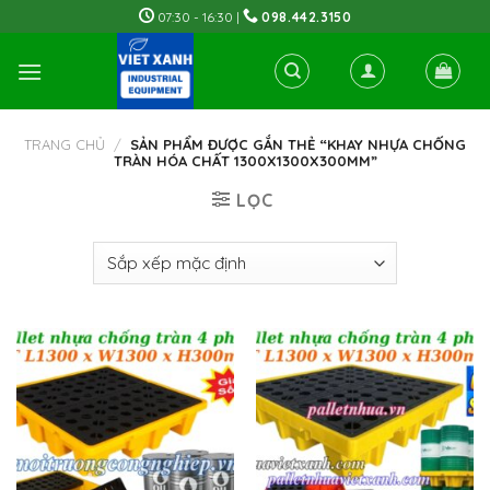
Skip
07:30 - 16:30 |
098.442.3150
to
content
TRANG CHỦ
/
SẢN PHẨM ĐƯỢC GẮN THẺ “KHAY NHỰA CHỐNG
TRÀN HÓA CHẤT 1300X1300X300MM”
LỌC