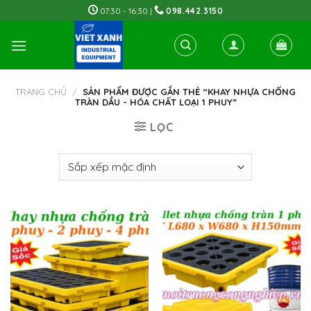
Skip
07:30 - 16:30 |
098.442.3150
to
content
TRANG CHỦ
/
SẢN PHẨM ĐƯỢC GẮN THẺ “KHAY NHỰA CHỐNG
TRÀN DẦU - HÓA CHẤT LOẠI 1 PHUY”
LỌC