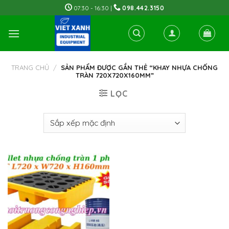
Skip
07:30 - 16:30 |
098.442.3150
to
content
TRANG CHỦ
/
SẢN PHẨM ĐƯỢC GẮN THẺ “KHAY NHỰA CHỐNG
TRÀN 720X720X160MM”
LỌC