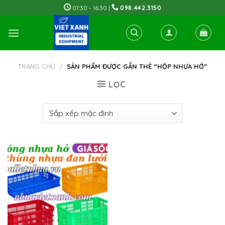
Skip
07:30 - 16:30 |
098.442.3150
to
content
TRANG CHỦ
/
SẢN PHẨM ĐƯỢC GẮN THẺ “HỘP NHỰA HỞ”
LỌC