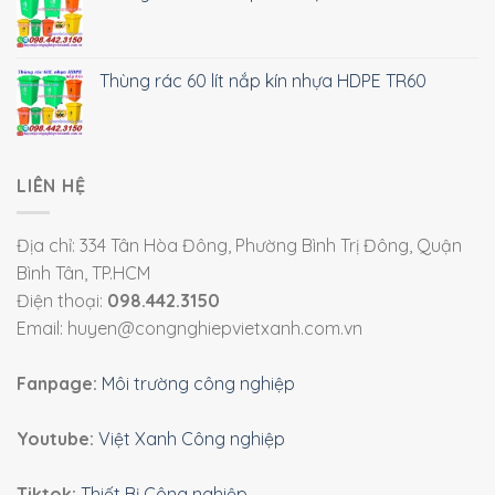
Thùng rác 60 lít nắp kín nhựa HDPE TR60
LIÊN HỆ
Địa chỉ: 334 Tân Hòa Đông, Phường Bình Trị Đông, Quận
Bình Tân, TP.HCM
Điện thoại:
098.442.3150
Email: huyen@congnghiepvietxanh.com.vn
Fanpage:
Môi trường công nghiệp
Youtube:
Việt Xanh Công nghiệp
Tiktok:
Thiết Bị Công nghiệp