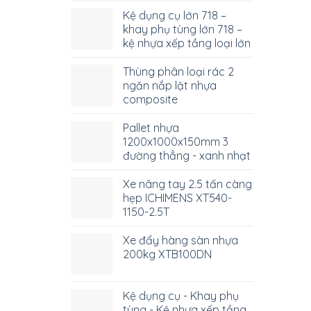
Kệ dụng cụ lớn 718 –
khay phụ tùng lớn 718 –
kệ nhựa xếp tầng loại lớn
Thùng phân loại rác 2
ngăn nắp lật nhựa
composite
Pallet nhựa
1200x1000x150mm 3
đường thẳng - xanh nhạt
Xe nâng tay 2.5 tấn càng
hẹp ICHIMENS XT540-
1150-2.5T
Xe đẩy hàng sàn nhựa
200kg XTB100DN
Kệ dụng cụ - Khay phụ
tùng - Kệ nhựa xếp tầng