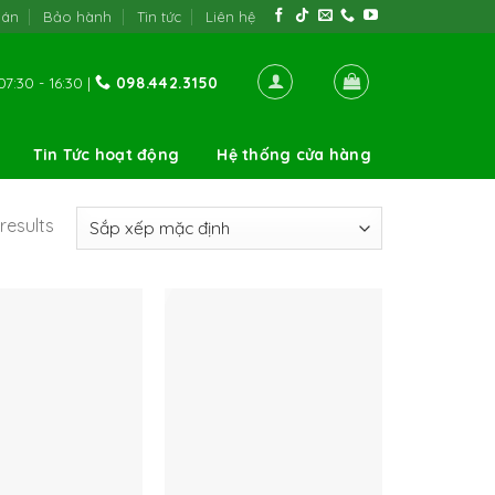
oán
Bảo hành
Tin tức
Liên hệ
7:30 - 16:30 |
098.442.3150
Tin Tức hoạt động
Hệ thống cửa hàng
results