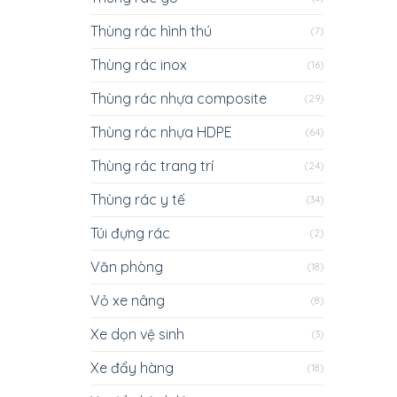
Thùng rác hình thú
(7)
Thùng rác inox
(16)
Thùng rác nhựa composite
(29)
Thùng rác nhựa HDPE
(64)
Thùng rác trang trí
(24)
Thùng rác y tế
(34)
Túi đựng rác
(2)
Văn phòng
(18)
Vỏ xe nâng
(8)
Xe dọn vệ sinh
(3)
Xe đẩy hàng
(18)