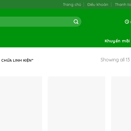
Trang chủ
Điều khoản
Thanh t
0
Khuyến mãi
Showing all 13 
CHỨA LINH KIỆN”