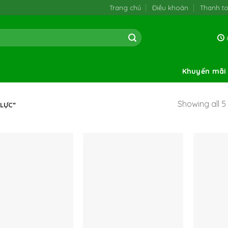
Trang chủ
Điều khoản
Thanh t
0
Khuyến mãi
Showing all 5 
LỰC”