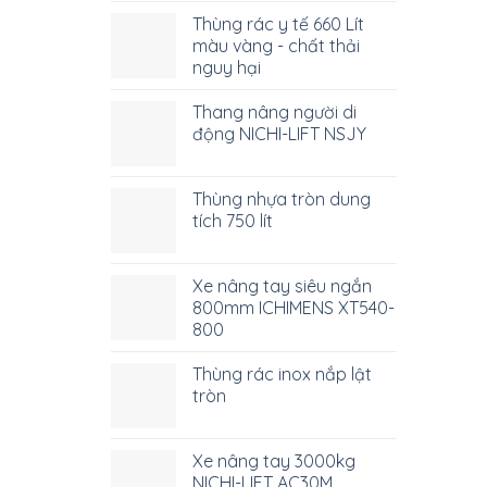
Thùng rác y tế 660 Lít
màu vàng - chất thải
nguy hại
Thang nâng người di
động NICHI-LIFT NSJY
Thùng nhựa tròn dung
tích 750 lít
Xe nâng tay siêu ngắn
800mm ICHIMENS XT540-
800
Thùng rác inox nắp lật
tròn
Xe nâng tay 3000kg
NICHI-LIFT AC30M