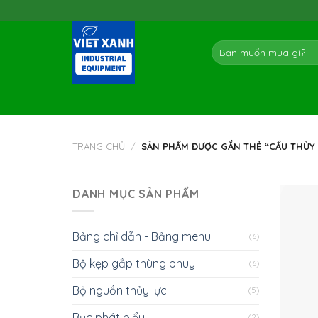
Skip
to
content
Tìm
kiếm:
TRANG CHỦ
/
SẢN PHẨM ĐƯỢC GẮN THẺ “CẨU THỦY 
DANH MỤC SẢN PHẨM
Bảng chỉ dẫn - Bảng menu
(6)
Bộ kẹp gắp thùng phuy
(6)
Bộ nguồn thủy lực
(5)
Bục phát biểu
(2)