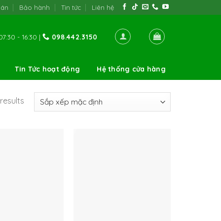
oán
Bảo hành
Tin tức
Liên hệ
7:30 - 16:30 |
098.442.3150
Tin Tức hoạt động
Hệ thống cửa hàng
results