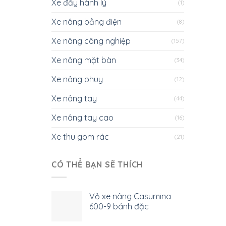
Xe đẩy hành lý
(1)
Xe nâng bằng điện
(8)
Xe nâng công nghiệp
(157)
Xe nâng mặt bàn
(34)
Xe nâng phuy
(12)
Xe nâng tay
(44)
Xe nâng tay cao
(16)
Xe thu gom rác
(21)
CÓ THỂ BẠN SẼ THÍCH
Vỏ xe nâng Casumina
600-9 bánh đặc