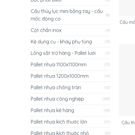
Cẩu thủy lực mini bằng tay - cẩu
(8)
mốc động cơ
Cẩu mố
Cột chắn inox
(4)
Kệ dụng cụ - khay phụ tùng
(13)
Lồng sắt trữ hàng - Pallet lưới
(2)
Pallet nhựa 1100x1100mm
(15)
Pallet nhựa 1200x1000mm
(41)
Pallet nhựa chống tràn
(12)
Pallet nhựa công nghiệp
(109)
Pallet nhựa kê hàng
(46)
Pallet nhựa kích thước lớn
(12)
Cẩu th
Pallet nhựa kích thước nhỏ
(31)