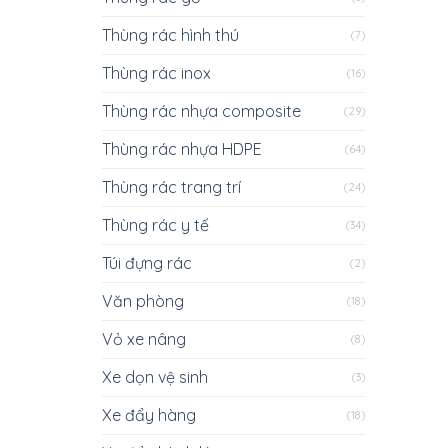
Thùng rác hình thú
(7)
Thùng rác inox
(16)
Thùng rác nhựa composite
(29)
Thùng rác nhựa HDPE
(64)
Thùng rác trang trí
(24)
Thùng rác y tế
(34)
Túi đựng rác
(2)
Văn phòng
(18)
Vỏ xe nâng
(8)
Xe dọn vệ sinh
(3)
Xe đẩy hàng
(18)