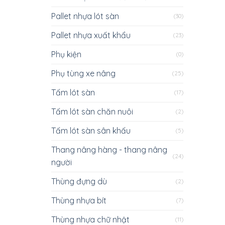
Pallet nhựa lót sàn
(30)
Pallet nhựa xuất khẩu
(23)
Phụ kiện
(0)
Phụ tùng xe nâng
(25)
Tấm lót sàn
(17)
Tấm lót sàn chăn nuôi
(2)
Tấm lót sàn sân khấu
(5)
Thang nâng hàng - thang nâng
(24)
người
Thùng đựng dù
(2)
Thùng nhựa bít
(7)
Thùng nhựa chữ nhật
(11)