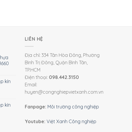
LIÊN HỆ
Địa chỉ: 334 Tân Hòa Đông, Phường
nhựa
Bình Trị Đông, Quận Bình Tân,
R660
TP.HCM
Điện thoại:
098.442.3150
ắp kín
Email:
huyen@congnghiepvietxanh.com.vn
ắp kín
Fanpage:
Môi trường công nghiệp
Youtube:
Việt Xanh Công nghiệp