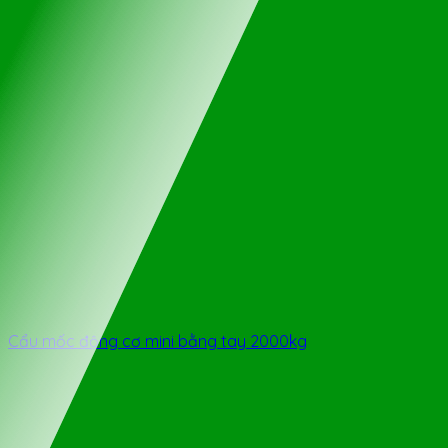
Cẩu mốc động cơ mini bằng tay 2000kg