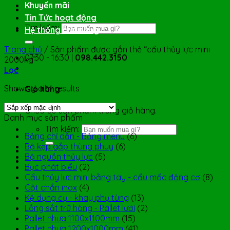
Khuyến mãi
Tin Tức hoạt động
Tìm kiếm:
Hệ thống cửa hàng
Trang chủ
/
Sản phẩm được gắn thẻ “cẩu thủy lực mini
07:30 - 16:30 |
098.442.3150
2000kg”
Lọc
Showing all 4 results
Giỏ hàng
Chưa có sản phẩm trong giỏ hàng.
Danh mục sản phẩm
Tìm kiếm:
Bảng chỉ dẫn - Bảng menu
(6)
Bộ kẹp gắp thùng phuy
(6)
Bộ nguồn thủy lực
(5)
Bục phát biểu
(2)
Cẩu thủy lực mini bằng tay - cẩu mốc động cơ
(8)
Cột chắn inox
(4)
Kệ dụng cụ - khay phụ tùng
(13)
Lồng sắt trữ hàng - Pallet lưới
(2)
Pallet nhựa 1100x1100mm
(15)
Pallet nhựa 1200x1000mm
(41)