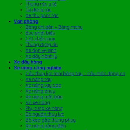
Thùng rác y tế
Túi đựng rác
Xe thu gom rác
Văn phòng
Bảng chỉ dẫn – Bảng menu
Bục phát biểu
Cột chắn inox
Thùng đựng dù
Xe dọn vệ sinh
Xe đẩy hành lý
Xe đẩy hàng
Xe nâng công nghiệp
Cẩu thủy lực mini bằng tay – cẩu mốc động cơ
Xe nâng tay
Xe nâng tay cao
Xe nâng phuy
Xe nâng mặt bàn
Vỏ xe nâng
Phụ tùng xe nâng
Bộ nguồn thủy lực
Bộ kẹp gắp thùng phuy
Xe nâng bằng điện