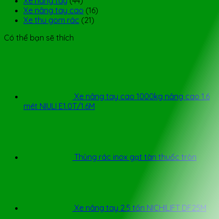
Xe nâng tay
(44)
Xe nâng tay cao
(16)
Xe thu gom rác
(21)
Có thể bạn sẽ thích
Xe nâng tay cao 1000kg nâng cao 1.6
mét NIULI E1.0T/1.6M
Thùng rác inox gạt tàn thuốc tròn
Xe nâng tay 2.5 tấn NICHILIFT DF25M