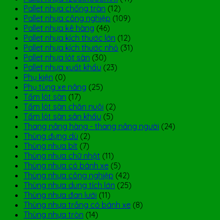
Pallet nhựa chống tràn
(12)
Pallet nhựa công nghiệp
(109)
Pallet nhựa kê hàng
(46)
Pallet nhựa kích thước lớn
(12)
Pallet nhựa kích thước nhỏ
(31)
Pallet nhựa lót sàn
(30)
Pallet nhựa xuất khẩu
(23)
Phụ kiện
(0)
Phụ tùng xe nâng
(25)
Tấm lót sàn
(17)
Tấm lót sàn chăn nuôi
(2)
Tấm lót sàn sân khấu
(5)
Thang nâng hàng - thang nâng người
(24)
Thùng đựng dù
(2)
Thùng nhựa bít
(7)
Thùng nhựa chữ nhật
(11)
Thùng nhựa có bánh xe
(5)
Thùng nhựa công nghiệp
(42)
Thùng nhựa dung tích lớn
(25)
Thùng nhựa đan lưới
(11)
Thùng nhựa trắng có bánh xe
(8)
Thùng nhựa tròn
(14)