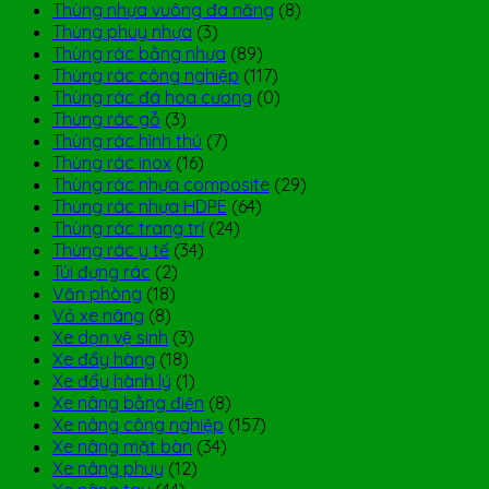
Thùng nhựa vuông đa năng
(8)
Thùng phuy nhựa
(3)
Thùng rác bằng nhựa
(89)
Thùng rác công nghiệp
(117)
Thùng rác đá hoa cương
(0)
Thùng rác gỗ
(3)
Thùng rác hình thú
(7)
Thùng rác inox
(16)
Thùng rác nhựa composite
(29)
Thùng rác nhựa HDPE
(64)
Thùng rác trang trí
(24)
Thùng rác y tế
(34)
Túi đựng rác
(2)
Văn phòng
(18)
Vỏ xe nâng
(8)
Xe dọn vệ sinh
(3)
Xe đẩy hàng
(18)
Xe đẩy hành lý
(1)
Xe nâng bằng điện
(8)
Xe nâng công nghiệp
(157)
Xe nâng mặt bàn
(34)
Xe nâng phuy
(12)