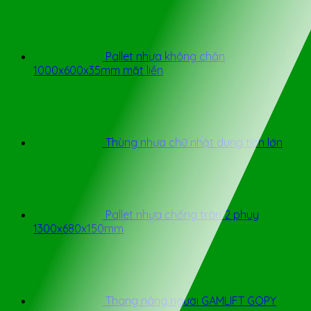
Pallet nhựa không chân
1000x600x35mm mặt liền
Thùng nhựa chữ nhật dung tích lớn
Pallet nhựa chống tràn 2 phuy
1300x680x150mm
Thang nâng người GAMLIFT GOPY