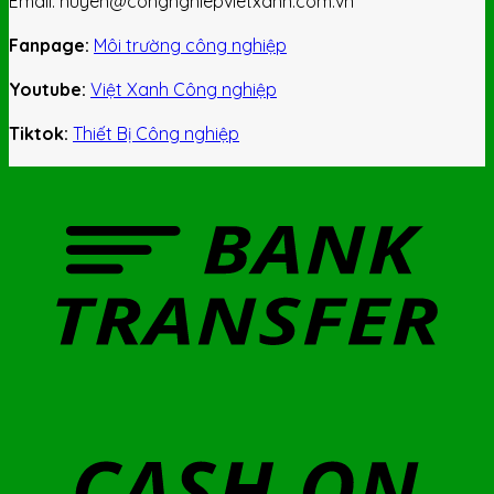
Email: huyen@congnghiepvietxanh.com.vn
Fanpage:
Môi trường công nghiệp
Youtube:
Việt Xanh Công nghiệp
Tiktok:
Thiết Bị Công nghiệp