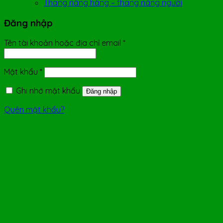
Thang nâng hàng – thang nâng người
Đăng nhập
Tên tài khoản hoặc địa chỉ email
*
Mật khẩu
*
Ghi nhớ mật khẩu
Đăng nhập
Quên mật khẩu?