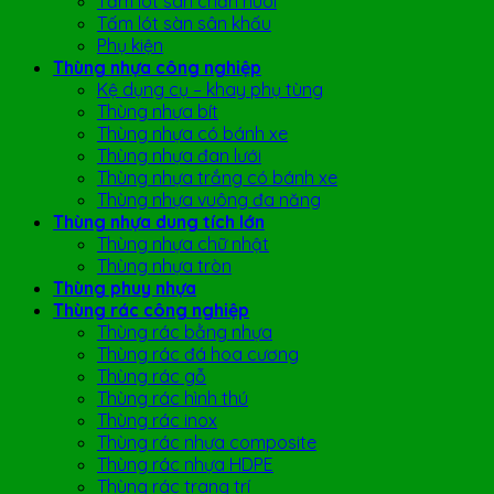
Tấm lót sàn chăn nuôi
Tấm lót sàn sân khấu
Phụ kiện
Thùng nhựa công nghiệp
Kệ dụng cụ – khay phụ tùng
Thùng nhựa bít
Thùng nhựa có bánh xe
Thùng nhựa đan lưới
Thùng nhựa trắng có bánh xe
Thùng nhựa vuông đa năng
Thùng nhựa dung tích lớn
Thùng nhựa chữ nhật
Thùng nhựa tròn
Thùng phuy nhựa
Thùng rác công nghiệp
Thùng rác bằng nhựa
Thùng rác đá hoa cương
Thùng rác gỗ
Thùng rác hình thú
Thùng rác inox
Thùng rác nhựa composite
Thùng rác nhựa HDPE
Thùng rác trang trí