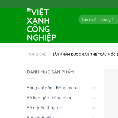
Skip
to
content
Tìm
kiếm:
TRANG CHỦ
/
SẢN PHẨM ĐƯỢC GẮN THẺ “CẨU MỐC 
DANH MỤC SẢN PHẨM
Bảng chỉ dẫn - Bảng menu
(6)
Bộ kẹp gắp thùng phuy
(6)
Bộ nguồn thủy lực
(5)
Bục phát biểu
(2)