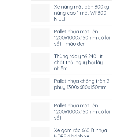
Xe nâng mặt bàn 800kg
nâng cao 1 mét WP800
NIULI
Pallet nhựa mặt liền
1200x1000x150mm có lõi
sắt - màu đen
Thùng rác y tế 240 Lít
chất thải nguy hại lây
nhiễm
Pallet nhựa chống tràn 2
phuy 1300x680x150mm
Pallet nhựa mặt liền
1200x1000x150mm có lõi
sắt
Xe gom rác 660 lít nhựa
HDPE 4 bánh xe