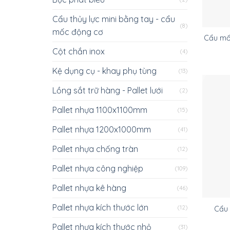
Cẩu thủy lực mini bằng tay - cẩu
(8)
mốc động cơ
Cẩu mố
Cột chắn inox
(4)
Kệ dụng cụ - khay phụ tùng
(13)
Lồng sắt trữ hàng - Pallet lưới
(2)
Pallet nhựa 1100x1100mm
(15)
Pallet nhựa 1200x1000mm
(41)
Pallet nhựa chống tràn
(12)
Pallet nhựa công nghiệp
(109)
Pallet nhựa kê hàng
(46)
Pallet nhựa kích thước lớn
(12)
Cẩu 
Pallet nhựa kích thước nhỏ
(31)