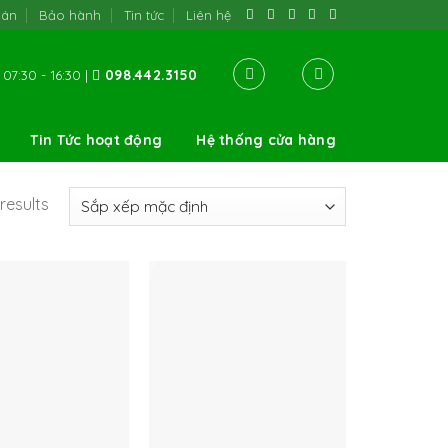
oán
Bảo hành
Tin tức
Liên hệ
07:30 - 16:30 |
098.442.3150
Tin Tức hoạt động
Hệ thống cửa hàng
results