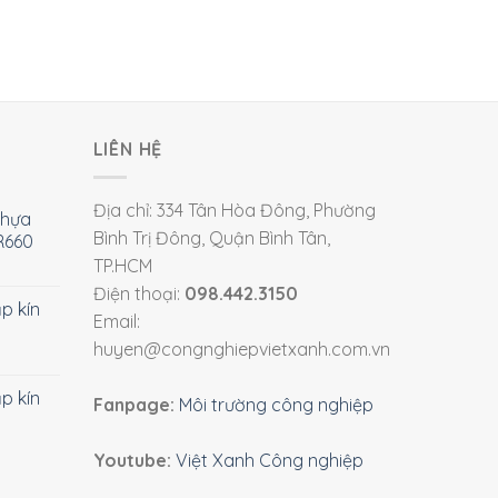
LIÊN HỆ
Địa chỉ: 334 Tân Hòa Đông, Phường
nhựa
Bình Trị Đông, Quận Bình Tân,
R660
TP.HCM
Điện thoại:
098.442.3150
ắp kín
Email:
huyen@congnghiepvietxanh.com.vn
ắp kín
Fanpage:
Môi trường công nghiệp
Youtube:
Việt Xanh Công nghiệp