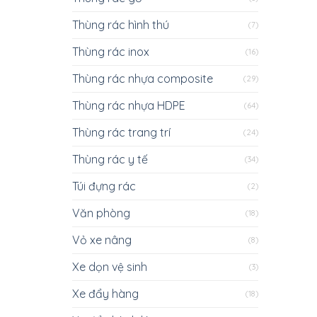
Thùng rác hình thú
(7)
Thùng rác inox
(16)
Thùng rác nhựa composite
(29)
Thùng rác nhựa HDPE
(64)
Thùng rác trang trí
(24)
Thùng rác y tế
(34)
Túi đựng rác
(2)
Văn phòng
(18)
Vỏ xe nâng
(8)
Xe dọn vệ sinh
(3)
Xe đẩy hàng
(18)