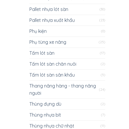
Pallet nhựa lót sàn
(30)
Pallet nhựa xuất khẩu
(23)
Phụ kiện
(0)
Phụ tùng xe nâng
(25)
Tấm lót sàn
(17)
Tấm lót sàn chăn nuôi
(2)
Tấm lót sàn sân khấu
(5)
Thang nâng hàng - thang nâng
(24)
người
Thùng đựng dù
(2)
Thùng nhựa bít
(7)
Thùng nhựa chữ nhật
(11)