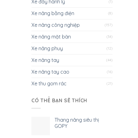
Xe đẩy hành lý
(1)
Xe nâng bằng điện
(8)
Xe nâng công nghiệp
(157)
Xe nâng mặt bàn
(34)
Xe nâng phuy
(12)
Xe nâng tay
(44)
Xe nâng tay cao
(16)
Xe thu gom rác
(21)
CÓ THỂ BẠN SẼ THÍCH
Thang nâng siêu thị
GOPY