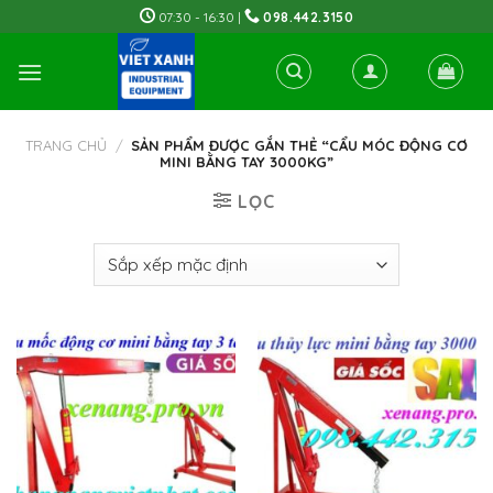
Skip
07:30 - 16:30 |
098.442.3150
to
content
TRANG CHỦ
/
SẢN PHẨM ĐƯỢC GẮN THẺ “CẨU MÓC ĐỘNG CƠ
MINI BẰNG TAY 3000KG”
LỌC