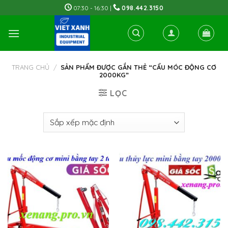
Skip
07:30 - 16:30 |
098.442.3150
to
content
TRANG CHỦ
/
SẢN PHẨM ĐƯỢC GẮN THẺ “CẨU MÓC ĐỘNG CƠ
2000KG”
LỌC