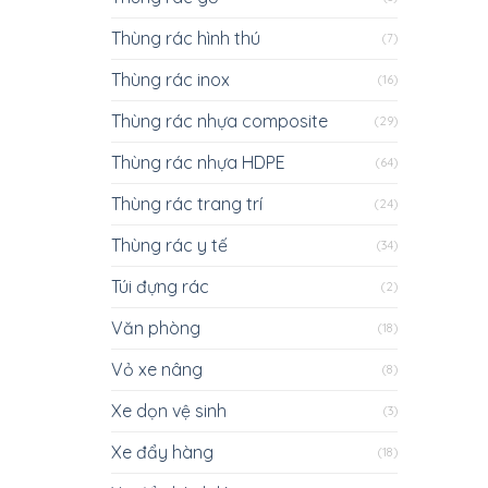
Thùng rác hình thú
(7)
Thùng rác inox
(16)
Thùng rác nhựa composite
(29)
Thùng rác nhựa HDPE
(64)
Thùng rác trang trí
(24)
Thùng rác y tế
(34)
Túi đựng rác
(2)
Văn phòng
(18)
Vỏ xe nâng
(8)
Xe dọn vệ sinh
(3)
Xe đẩy hàng
(18)