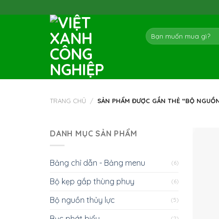
Skip
to
content
Tìm
kiếm:
TRANG CHỦ
/
SẢN PHẨM ĐƯỢC GẮN THẺ “BỘ NGUỒN
DANH MỤC SẢN PHẨM
Bảng chỉ dẫn - Bảng menu
(6)
Bộ kẹp gắp thùng phuy
(6)
Bộ nguồn thủy lực
(5)
Bục phát biểu
(2)