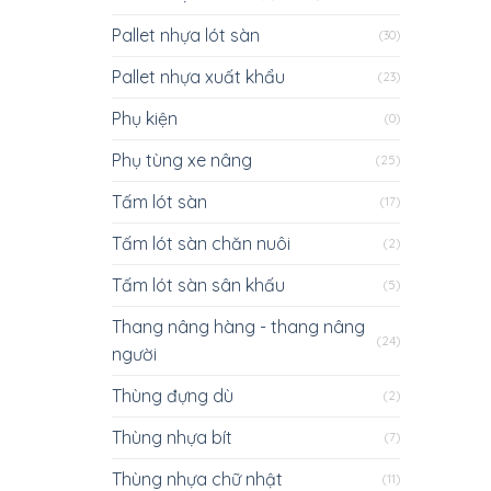
Pallet nhựa lót sàn
(30)
Pallet nhựa xuất khẩu
(23)
Phụ kiện
(0)
Phụ tùng xe nâng
(25)
Tấm lót sàn
(17)
Tấm lót sàn chăn nuôi
(2)
Tấm lót sàn sân khấu
(5)
Thang nâng hàng - thang nâng
(24)
người
Thùng đựng dù
(2)
Thùng nhựa bít
(7)
Thùng nhựa chữ nhật
(11)