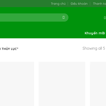
Trang chủ
Điều khoản
Thanh t
Khuyến mãi
Showing all 5 
 THỦY LỤC”