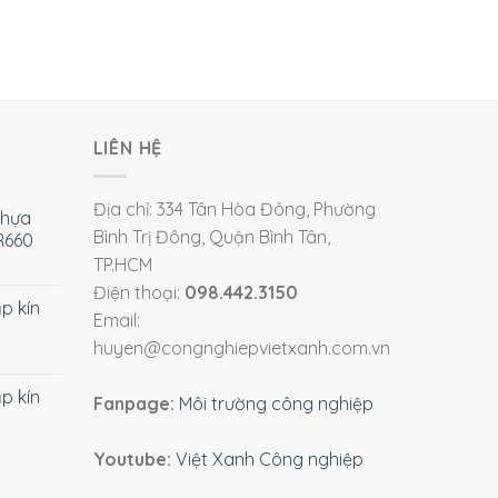
LIÊN HỆ
Địa chỉ: 334 Tân Hòa Đông, Phường
nhựa
Bình Trị Đông, Quận Bình Tân,
R660
TP.HCM
Điện thoại:
098.442.3150
ắp kín
Email:
huyen@congnghiepvietxanh.com.vn
ắp kín
Fanpage:
Môi trường công nghiệp
Youtube:
Việt Xanh Công nghiệp