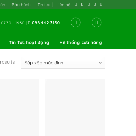
oán
Bảo hành
Tin tức
Liên hệ
07:30 - 16:30 |
098.442.3150
Tin Tức hoạt động
Hệ thống cửa hàng
results