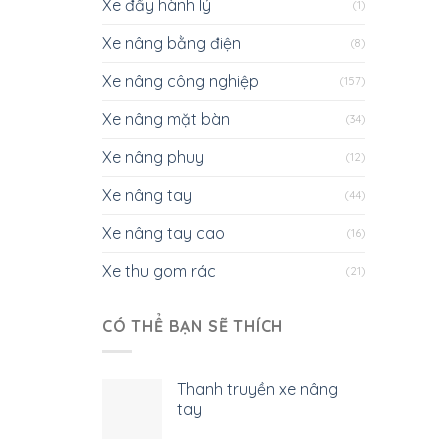
Xe đẩy hành lý
(1)
Xe nâng bằng điện
(8)
Xe nâng công nghiệp
(157)
Xe nâng mặt bàn
(34)
Xe nâng phuy
(12)
Xe nâng tay
(44)
Xe nâng tay cao
(16)
Xe thu gom rác
(21)
CÓ THỂ BẠN SẼ THÍCH
Thanh truyền xe nâng
tay