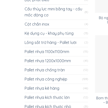
Cẩu thủy lực mini bằng tay - cẩu
(8)
mốc động cơ
Bộ ng
Cột chắn inox
(4)
Kệ dụng cụ - khay phụ tùng
(13)
Lồng sắt trữ hàng - Pallet lưới
(2)
Pallet nhựa 1100x1100mm
(15)
Pallet nhựa 1200x1000mm
(41)
Pallet nhựa chống tràn
(12)
Pallet nhựa công nghiệp
(109)
Pallet nhựa kê hàng
(46)
Pallet nhựa kích thước lớn
(12)
Bơm thủ
– 
Pallet nhựa kích thước nhỏ
(31)