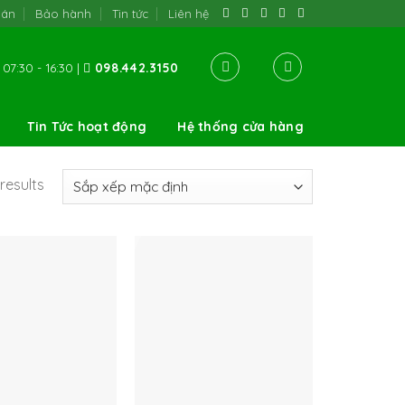
oán
Bảo hành
Tin tức
Liên hệ
07:30 - 16:30 |
098.442.3150
Tin Tức hoạt động
Hệ thống cửa hàng
results