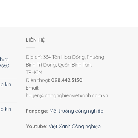
LIÊN HỆ
Địa chỉ: 334 Tân Hòa Đông, Phường
nhựa
Bình Trị Đông, Quận Bình Tân,
R660
TP.HCM
Điện thoại:
098.442.3150
ắp kín
Email:
huyen@congnghiepvietxanh.com.vn
ắp kín
Fanpage:
Môi trường công nghiệp
Youtube:
Việt Xanh Công nghiệp