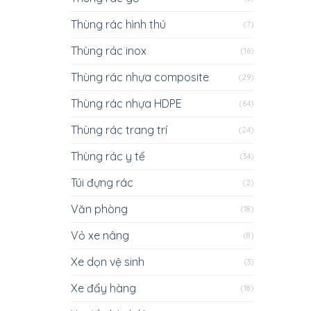
Thùng rác hình thú
(7)
Thùng rác inox
(16)
Thùng rác nhựa composite
(29)
Thùng rác nhựa HDPE
(64)
Thùng rác trang trí
(24)
Thùng rác y tế
(34)
Túi đựng rác
(2)
Văn phòng
(18)
Vỏ xe nâng
(8)
Xe dọn vệ sinh
(3)
Xe đẩy hàng
(18)