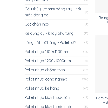
Cẩu thủy lực mini bằng tay - cẩu
(8)
mốc động cơ
Bộ ng
Cột chắn inox
(4)
Kệ dụng cụ - khay phụ tùng
(13)
Lồng sắt trữ hàng - Pallet lưới
(2)
Pallet nhựa 1100x1100mm
(15)
Pallet nhựa 1200x1000mm
(41)
Pallet nhựa chống tràn
(12)
Pallet nhựa công nghiệp
(109)
Pallet nhựa kê hàng
(46)
Pallet nhựa kích thước lớn
(12)
Bơm thủ
– 
Pallet nhựa kích thước nhỏ
(31)