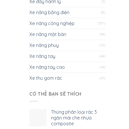
Xe đẩy hành lý
(1)
Xe nâng bằng điện
(8)
Xe nâng công nghiệp
(157)
Xe nâng mặt bàn
(34)
Xe nâng phuy
(12)
Xe nâng tay
(44)
Xe nâng tay cao
(16)
Xe thu gom rác
(21)
CÓ THỂ BẠN SẼ THÍCH
Thùng phân loại rác 3
ngăn mái che nhựa
composite