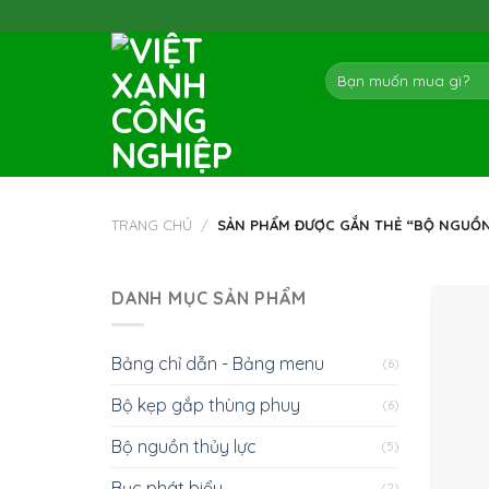
Skip
to
content
Tìm
kiếm:
TRANG CHỦ
/
SẢN PHẨM ĐƯỢC GẮN THẺ “BỘ NGUỒN
DANH MỤC SẢN PHẨM
Bảng chỉ dẫn - Bảng menu
(6)
Bộ kẹp gắp thùng phuy
(6)
Bộ nguồn thủy lực
(5)
Bục phát biểu
(2)