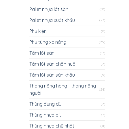
Pallet nhựa lót sàn
(30)
Pallet nhựa xuất khẩu
(23)
Phụ kiện
(0)
Phụ tùng xe nâng
(25)
Tấm lót sàn
(17)
Tấm lót sàn chăn nuôi
(2)
Tấm lót sàn sân khấu
(5)
Thang nâng hàng - thang nâng
(24)
người
Thùng đựng dù
(2)
Thùng nhựa bít
(7)
Thùng nhựa chữ nhật
(11)