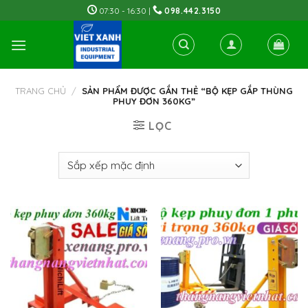
Skip
07:30 - 16:30 |
098.442.3150
to
content
TRANG CHỦ
/
SẢN PHẨM ĐƯỢC GẮN THẺ “BỘ KẸP GẮP THÙNG
PHUY ĐƠN 360KG”
LỌC