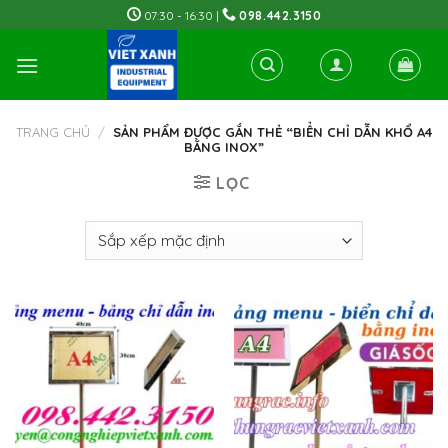
Skip
07:30 - 16:30 |
098.442.3150
to
content
TRANG CHỦ
/
SẢN PHẨM ĐƯỢC GẮN THẺ “BIỂN CHỈ DẪN KHỔ A4
BẰNG INOX”
LỌC