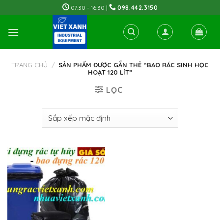
Skip
07:30 - 16:30 |
098.442.3150
to
content
TRANG CHỦ
/
SẢN PHẨM ĐƯỢC GẮN THẺ “BAO RÁC SINH HỌC
HOẠT 120 LÍT”
LỌC