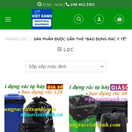
Skip
07:30 - 16:30 |
098.442.3150
to
content
TRANG CHỦ
/
SẢN PHẨM ĐƯỢC GẮN THẺ “BAO ĐỰNG RÁC Y TẾ”
LỌC