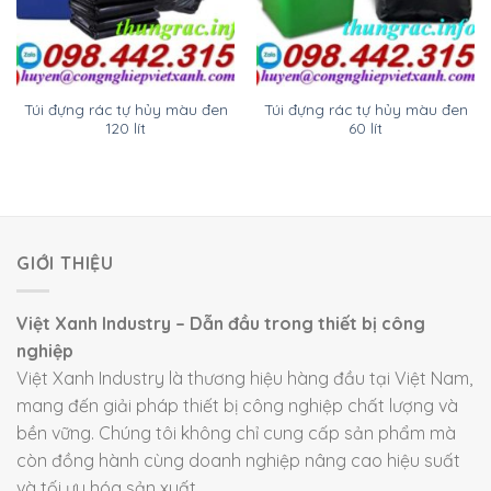
Túi đựng rác tự hủy màu đen
Túi đựng rác tự hủy màu đen
120 lít
60 lít
GIỚI THIỆU
Việt Xanh Industry – Dẫn đầu trong thiết bị công
nghiệp
Việt Xanh Industry là thương hiệu hàng đầu tại Việt Nam,
mang đến giải pháp thiết bị công nghiệp chất lượng và
bền vững. Chúng tôi không chỉ cung cấp sản phẩm mà
còn đồng hành cùng doanh nghiệp nâng cao hiệu suất
và tối ưu hóa sản xuất.