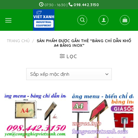
Skip
07:30 - 16:30 |
098.442.3150
to
content
TRANG CHỦ
/
SẢN PHẨM ĐƯỢC GẮN THẺ “BẢNG CHỈ DẪN KHỔ
A4 BẰNG INOX”
LỌC