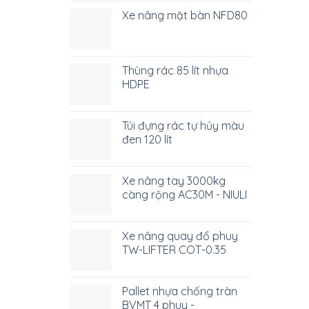
Xe nâng mặt bàn NFD80
Thùng rác 85 lít nhựa
HDPE
Túi đựng rác tự hủy màu
đen 120 lít
Xe nâng tay 3000kg
càng rộng AC30M - NIULI
Xe nâng quay đổ phuy
TW-LIFTER COT-0.35
Pallet nhựa chống tràn
BVMT 4 phuy -