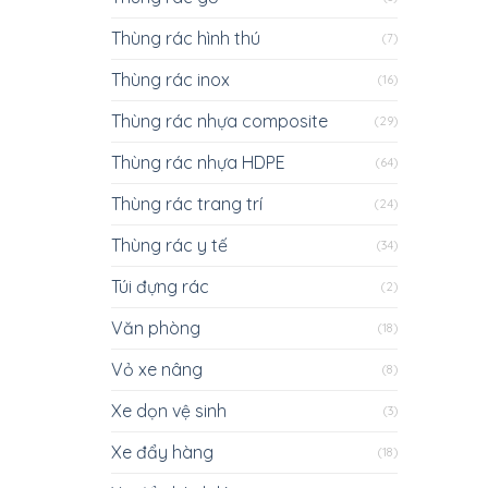
Thùng rác hình thú
(7)
Thùng rác inox
(16)
Thùng rác nhựa composite
(29)
Thùng rác nhựa HDPE
(64)
Thùng rác trang trí
(24)
Thùng rác y tế
(34)
Túi đựng rác
(2)
Văn phòng
(18)
Vỏ xe nâng
(8)
Xe dọn vệ sinh
(3)
Xe đẩy hàng
(18)