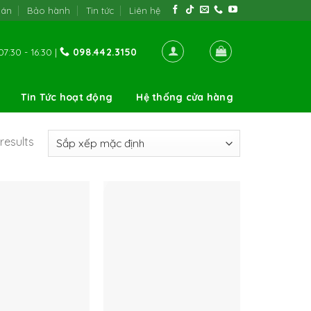
oán
Bảo hành
Tin tức
Liên hệ
7:30 - 16:30 |
098.442.3150
Tin Tức hoạt động
Hệ thống cửa hàng
results