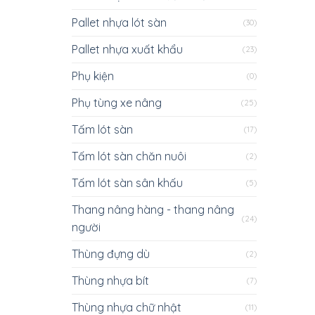
Pallet nhựa lót sàn
(30)
Pallet nhựa xuất khẩu
(23)
Phụ kiện
(0)
Phụ tùng xe nâng
(25)
Tấm lót sàn
(17)
Tấm lót sàn chăn nuôi
(2)
Tấm lót sàn sân khấu
(5)
Thang nâng hàng - thang nâng
(24)
người
Thùng đựng dù
(2)
Thùng nhựa bít
(7)
Thùng nhựa chữ nhật
(11)