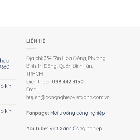
LIÊN HỆ
Địa chỉ: 334 Tân Hòa Đông, Phường
nhựa
Bình Trị Đông, Quận Bình Tân,
R660
TP.HCM
Điện thoại:
098.442.3150
ắp kín
Email:
huyen@congnghiepvietxanh.com.vn
ắp kín
Fanpage:
Môi trường công nghiệp
Youtube:
Việt Xanh Công nghiệp