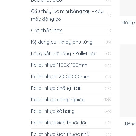
Cẩu thủy lực mini bằng tay - cẩu
(8)
mốc động cơ
Bảng 
Cột chắn inox
(4)
Kệ dụng cụ - khay phụ tùng
(13)
Lồng sắt trữ hàng - Pallet lưới
(2)
Pallet nhựa 1100x1100mm
(15)
Pallet nhựa 1200x1000mm
(41)
Pallet nhựa chống tràn
(12)
Pallet nhựa công nghiệp
(109)
Pallet nhựa kê hàng
(46)
Pallet nhựa kích thước lớn
(12)
Bảng
Pallet nhựa kích thước nhỏ
(31)