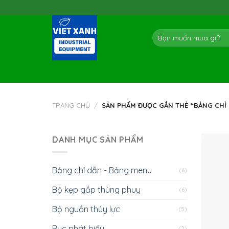
Skip
to
content
Tìm
kiếm:
TRANG CHỦ
/
SẢN PHẨM ĐƯỢC GẮN THẺ “BẢNG CHỈ 
DANH MỤC SẢN PHẨM
Bảng chỉ dẫn - Bảng menu
(6)
Bộ kẹp gắp thùng phuy
(6)
Bộ nguồn thủy lực
(5)
Bục phát biểu
(2)