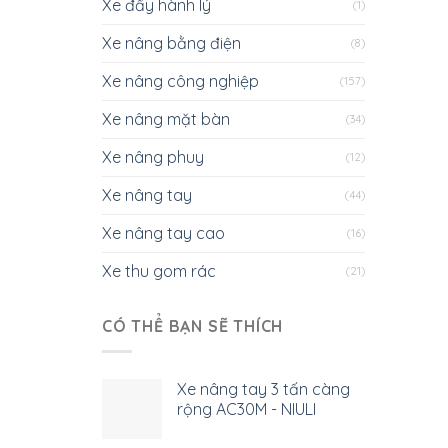
Xe đẩy hành lý
(1)
Xe nâng bằng điện
(8)
Xe nâng công nghiệp
(157)
Xe nâng mặt bàn
(34)
Xe nâng phuy
(12)
Xe nâng tay
(44)
Xe nâng tay cao
(16)
Xe thu gom rác
(21)
CÓ THỂ BẠN SẼ THÍCH
Xe nâng tay 3 tấn càng
rộng AC30M - NIULI