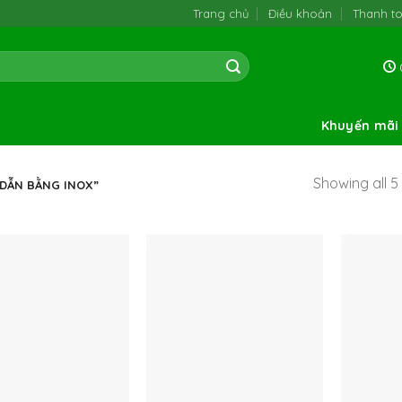
Trang chủ
Điều khoản
Thanh t
0
Khuyến mãi
Showing all 5 
DẪN BẰNG INOX”