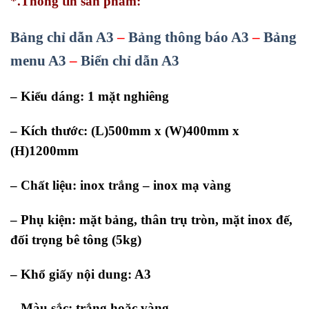
*.Thông tin sản phẩm:
Bảng chỉ dẫn A3
–
Bảng thông báo A3
–
Bảng
menu A3
–
Biển chỉ dẫn A3
– Kiểu dáng: 1 mặt nghiêng
– Kích thước: (L)500mm x (W)400mm x
(H)1200mm
– Chất liệu: inox trắng – inox mạ vàng
– Phụ kiện: mặt bảng, thân trụ tròn, mặt inox đế,
đối trọng bê tông (5kg)
– Khổ giấy nội dung: A3
– Màu sắc: trắng hoặc vàng