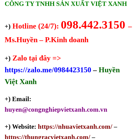
CÔNG TY TNHH SẢN XUẤT VIỆT XANH
098.442.3150
Hotline (24/7):
–
+)
Ms.Huyền – P.Kinh doanh
Zalo tại đây =>
+)
https://zalo.me/0984423150
–
Huyền
Việt Xanh
+) Email:
huyen@congnghiepvietxanh.com.vn
+) Website:
https://nhuavietxanh.com/
–
https://thungracvietxanh.com/
–