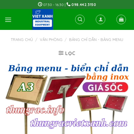
Skip
07:30 - 16:30 |
098.442.3150
to
content
TRANG CHỦ
/
VĂN PHÒNG
/
BẢNG CHỈ DẪN - BẢNG MENU
LỌC