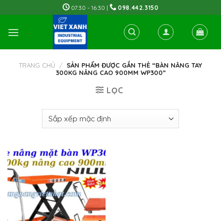
Skip
07:30 - 16:30 |
098.442.3150
to
content
TRANG CHỦ
/
SẢN PHẨM ĐƯỢC GẮN THẺ “BÀN NÂNG TAY
300KG NÂNG CAO 900MM WP300”
LỌC