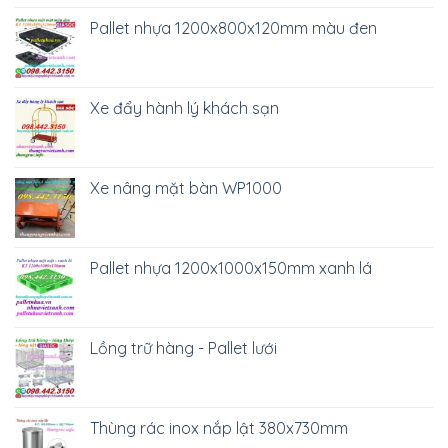
Văn phòng
Thùng rác công nghiệp
SẢN PHẨM
Thùng rác 660 lít nhựa HDPE 4 bánh xe TR660
Thùng rác 30 lít nắp kín nhựa HDPE TR30
Thùng rác 60 lít nắp kín nhựa HDPE TR60
LIÊN HỆ