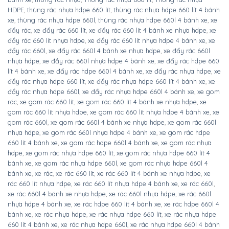
DANH MỤC SẢN PHẨM
Lồng sắt trữ hàng - Pallet lưới
(2)
Pallet nhựa công nghiệp
(109)
Thùng nhựa công nghiệp
(42)
Thùng nhựa dung tích lớn
(25)
Thùng phuy nhựa
(3)
Thùng rác công nghiệp
(117)
Văn phòng
(18)
Xe đẩy hàng
(18)
Xe nâng công nghiệp
(157)
CÓ THỂ BẠN SẼ THÍCH