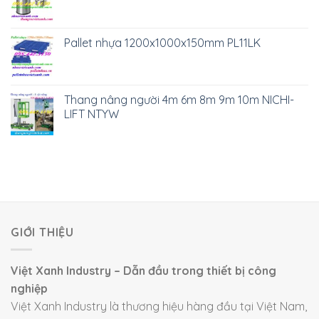
Địa chỉ: 334 Tân Hòa Đông, Phường Bình Trị Đông, Quận
Bình Tân, TP.HCM
Điện thoại:
098.442.3150
Email: huyen@congnghiepvietxanh.com.vn
Fanpage:
Môi trường công nghiệp
Youtube:
Việt Xanh Công nghiệp
Tiktok:
Thiết Bị Công nghiệp