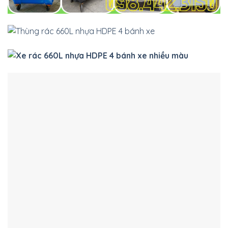
đặc điểm nổi bật như sau:
– Dung tích lớn 660 lít – phù hợp với nhu cầu sử dụng
tại những nơi có lượng rác thải lớn mỗi ngày.
– Chất liệu nhựa HDPE nguyên sinh – chịu lực tốt,
chống ăn mòn, kháng hóa chất, tuổi thọ cao.
– Thiết kế 4 bánh xe chắn chắn – bánh xe cao su đặc,
xoay linh hoạt và có khóa bánh xe giúp dễ dàng di
chuyển trên nhiều địa hình khác nhau.
– Nắp đậy kín – giúp ngăn chặn mùi hôi, bảo vệ môi
trường xung quanh khỏi các tác nhân gây hại như côn
trùng, động vật,…
– Thiết kế thông minh – có tay cầm và rãnh thoát
nước, tiện lợi cho việc vệ sinh thùng.