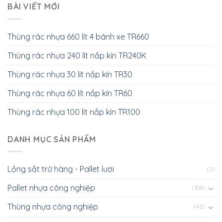
Lồng trữ hàng - Pallet lưới
Thùng rác inox nắp lật 380x730mm
Pallet nhựa 1200x1000x150mm PL11LK
Thang nâng người 4m 6m 8m 9m 10m NICHI-
LIFT NTYW