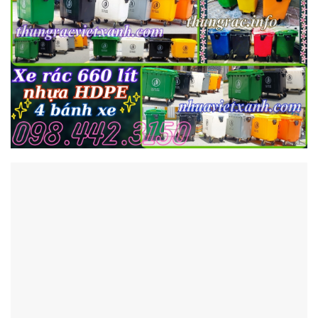
https://thungracvietxanh.com/
–
https://thungrac.info/
–
https://moitruongcongnghiep.vn/
+) Youtube:
https://www.youtube.com/@nhuavietxanh
+) Tiktok:
https://www.tiktok.com/@ctysxvietxanh/
+) Shopee:
https://shopee.vn/nhuavietxanh/
+) Lazada:
https://www.lazada.vn/shop/nhua-viet-
xanh/
+) Facebook:
https://www.facebook.com/thungracvietxanh/
+)
Địa chỉ kho xem hàng: 334 Tân Hòa Đông, Phường
Bình Trị Đông, Quận Bình Tân, TP.HCM