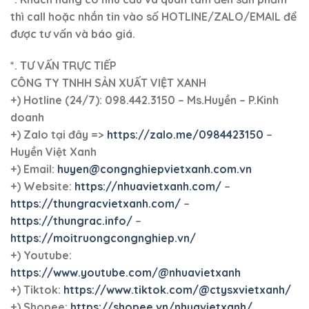
660 lít 4 bánh xe
,
xe gom rác hdpe 660l 4 bánh xe
,
xe gom rác nhựa
hdpe
,
xe gom rác nhựa hdpe 660 lít
,
xe gom rác nhựa hdpe 660 lít 4
bánh xe
,
xe gom rác nhựa hdpe 660l
,
xe gom rác nhựa hdpe 660l 4
bánh xe
,
xe rác
,
xe rác 660 lít
,
xe rác 660 lít 4 bánh xe nhựa hdpe
,
xe
rác 660 lít nhựa hdpe
,
xe rác 660 lít nhựa hdpe 4 bánh xe
,
xe rác 660l
,
xe rác 660l 4 bánh xe nhựa hdpe
,
xe rác 660l nhựa hdpe
,
xe rác 660l
nhựa hdpe 4 bánh xe
,
xe rác hdpe 660 lít 4 bánh xe
,
xe rác hdpe 660l 4
bánh xe
,
xe rác nhựa hdpe
,
xe rác nhựa hdpe 660 lít
,
xe rác nhựa hdpe
660 lít 4 bánh xe
,
xe rác nhựa hdpe 660l
,
xe rác nhựa hdpe 660l 4 bánh
xe
,
xe thu gom rác
,
xe thu gom rác 660 4 bánh xe nhựa hdpe
,
xe thu
gom rác 660 lít
,
xe thu gom rác 660 lít 4 bánh xe nhựa hdpe
,
xe thu
gom rác 660 lít nhựa hdpe
,
xe thu gom rác 660 lít nhựa hdpe 4 bánh
xe
,
xe thu gom rác 660l
,
xe thu gom rác 660l nhựa hdpe
,
xe thu gom
rác 660l nhựa hdpe 4 bánh xe
,
xe thu gom rác hdpe 660 lít 4 bánh xe
,
xe thu gom rác hdpe 660l 4 bánh xe
,
xe thu gom rác nhựa hdpe
,
xe thu
gom rác nhựa hdpe 660 lít
,
xe thu gom rác nhựa hdpe 660 lít 4 bánh
xe
,
xe thu gom rác nhựa hdpe 660l
,
xe thu gom rác nhựa hdpe 660l 4
bánh xe
.
Thùng rác 660 lít nhựa
Thùng rác nhựa 240L nắp
composite 4 bánh xe và 3
kín màu xanh lá
bánh xe đặc/hơi