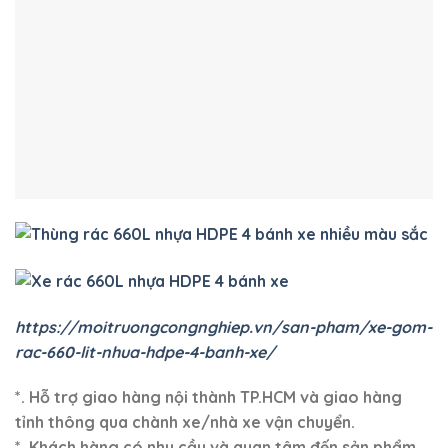
This entry was posted in
Tin tức
and tagged
thùng chứa rác
,
thùng
đựng rác
,
thùng rác
,
Thùng rác 660 lít
,
thùng rác 660 lít 4 bánh xe
nhựa hdpe
,
thùng rác 660 lít nhựa hdpe
,
thùng rác 660 lít nhựa hdpe 4
bánh xe
,
thùng rác 660l
,
thùng rác 660l 4 bánh xe nhựa hdpe
,
thùng
rác 660l nhựa hdpe
,
thùng rác 660l nhựa hdpe 4 bánh xe
,
thùng rác
công cộng
,
thùng rác công cộng 660 lít
,
thùng rác công cộng 660l
,
Thùng rác công nghiệp
,
thùng rác công nghiệp 660 lít
,
thùng rác công
nghiệp 660l
,
thùng rác hdpe 660 lít 4 bánh xe
,
thùng rác hdpe 660l 4
bánh xe
,
thùng rác nhựa
,
Thùng rác nhựa 660 lít
,
Thùng rác nhựa
HDPE
,
thùng rác nhựa hdpe 660 lít
,
thùng rác nhựa hdpe 660 lít 4 bánh
xe
,
thùng rác nhựa hdpe 660l
,
thùng rác nhựa hdpe 660l 4 bánh xe
,
xe
đẩy rác
,
xe đẩy rác 660 lít
,
xe đẩy rác 660 lít 4 bánh xe nhựa hdpe
,
xe
đẩy rác 660 lít nhựa hdpe
,
xe đẩy rác 660 lít nhựa hdpe 4 bánh xe
,
xe
đẩy rác 660l
,
xe đẩy rác 660l 4 bánh xe nhựa hdpe
,
xe đẩy rác 660l
nhựa hdpe
,
xe đầy rác 660l nhựa hdpe 4 bánh xe
,
xe đẩy rác hdpe 660
lít 4 bánh xe
,
xe đẩy rác hdpe 660l 4 bánh xe
,
xe đẩy rác nhựa hdpe
,
xe
đẩy rác nhựa hdpe 660 lít
,
xe đẩy rác nhựa hdpe 660 lít 4 bánh xe
,
xe
đẩy rác nhựa hdpe 660l
,
xe đẩy rác nhựa hdpe 660l 4 bánh xe
,
xe gom
rác
,
xe gom rác 660 lít
,
xe gom rác 660 lít 4 bánh xe nhựa hdpe
,
xe
gom rác 660 lít nhựa hdpe
,
xe gom rác 660 lít nhựa hdpe 4 bánh xe
,
xe
gom rác 660l
,
xe gom rác 660l 4 bánh xe nhựa hdpe
,
xe gom rác 660l
nhựa hdpe
,
xe gom rác 660l nhựa hdpe 4 bánh xe
,
xe gom rác hdpe