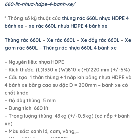
660-lit-nhua-hdpe-4-banh-xe/
*.Thông số kỹ thuật của
thùng rác 660L nhựa HDPE 4
bánh xe
–
xe rác 660L nhựa HDPE 4 bánh xe
Thùng rác 660L
–
Xe rác 660L
–
Xe đẩy rác 660L
–
Xe
gom rác 660L
–
Thùng rác nhựa 660L 4 bánh xe
– Nguyên liệu: nhựa HDPE
– Kích thước: (L)1330 x (W)810 x (H)1220 mm (+/-5%)
– Cấu tạo: 1 thân thùng + 1 nắp kín bằng nhựa HDPE và
4 bánh xe bằng cao su đặc D = 200mm – bánh xe có
chốt khóa
– Độ dày thùng: 5 mm
– Dung tích: 660 lít
– Trọng lượng thùng: 43kg (+/-0.5kg) (cả nắp + bánh
xe)
– Màu sắc: xanh lá, cam, vàng,…