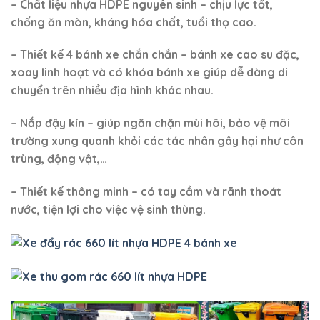
https://moitruongcongnghiep.vn/san-pham/xe-gom-
rac-660-lit-nhua-hdpe-4-banh-xe/
*. Hỗ trợ giao hàng nội thành TP.HCM và giao hàng
tỉnh thông qua chành xe/nhà xe vận chuyển.
*. Khách hàng có nhu cầu và quan tâm đến sản phẩm
thì call hoặc nhắn tin vào số HOTLINE/ZALO/EMAIL để
được tư vấn và báo giá.
*. TƯ VẤN TRỰC TIẾP
CÔNG TY TNHH SẢN XUẤT VIỆT XANH
+)
Hotline (24/7): 098.442.3150 – Ms.Huyền – P.Kinh
doanh
+)
Zalo tại đây =>
https://zalo.me/0984423150
–
Huyền Việt Xanh
+) Email:
huyen@congnghiepvietxanh.com.vn
+) Website:
https://nhuavietxanh.com/
–