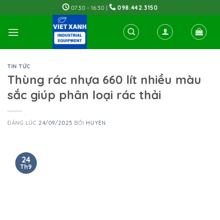
Skip
07:30 - 16:30 |
098.442.3150
to
content
TIN TỨC
Thùng rác nhựa 660 lít nhiều màu
sắc giúp phân loại rác thải
ĐĂNG LÚC
24/09/2025
BỞI
HUYEN
24
Th9