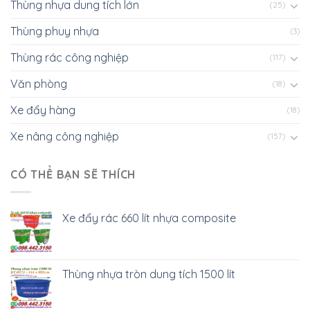
GIỚI THIỆU
Việt Xanh Industry – Dẫn đầu trong thiết bị công
nghiệp
Việt Xanh Industry là thương hiệu hàng đầu tại Việt Nam,
mang đến giải pháp thiết bị công nghiệp chất lượng và
bền vững. Chúng tôi không chỉ cung cấp sản phẩm mà
còn đồng hành cùng doanh nghiệp nâng cao hiệu suất
và tối ưu hóa sản xuất.
DANH MỤC SẢN PHẨM
Xe nâng công nghiệp
Pallet nhựa công nghiệp
Thùng nhựa công nghiệp