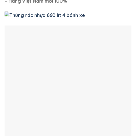
– Hàng Việt Nam mới 100%
https://nhuavietxanh.com/san-pham/xe-day-rac-
660-lit-nhua-hdpe-4-banh-xe/