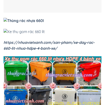
https://www.thungrac.info/2025/04/xe-thu-gom-rac-
660-lit-nhua-hdpe-4-banh-xe.html
*. Đặc điểm nổi bật của
thùng rác nhựa 660 lít
–
xe rác
660 lít nhựa HDPE
Thùng rác 660 lít
–
thùng rác nhựa 660 lít
–
xe rác 660
lít
–
xe gom rác 660 lít
–
xe đẩy rác 660 lít
có những